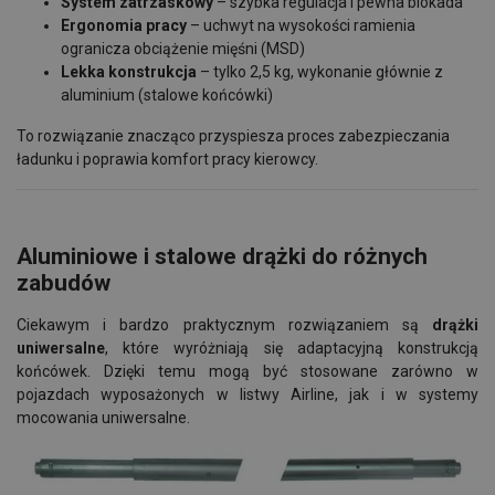
System zatrzaskowy
– szybka regulacja i pewna blokada
Ergonomia pracy
– uchwyt na wysokości ramienia
ogranicza obciążenie mięśni (MSD)
Lekka konstrukcja
– tylko 2,5 kg, wykonanie głównie z
aluminium (stalowe końcówki)
To rozwiązanie znacząco przyspiesza proces zabezpieczania
ładunku i poprawia komfort pracy kierowcy.
Aluminiowe i stalowe drążki do różnych
zabudów
Ciekawym i bardzo praktycznym rozwiązaniem są
drążki
uniwersalne
, które wyróżniają się adaptacyjną konstrukcją
końcówek. Dzięki temu mogą być stosowane zarówno w
pojazdach wyposażonych w listwy Airline, jak i w systemy
mocowania uniwersalne.