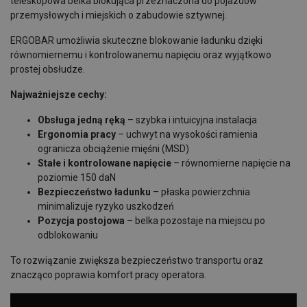
teleskopowa belka blokująca przeznaczona do pojazdów
przemysłowych i miejskich o zabudowie sztywnej.
ERGOBAR umożliwia skuteczne blokowanie ładunku dzięki
równomiernemu i kontrolowanemu napięciu oraz wyjątkowo
prostej obsłudze.
Najważniejsze cechy:
Obsługa jedną ręką
– szybka i intuicyjna instalacja
Ergonomia pracy
– uchwyt na wysokości ramienia
ogranicza obciążenie mięśni (MSD)
Stałe i kontrolowane napięcie
– równomierne napięcie na
poziomie 150 daN
Bezpieczeństwo ładunku
– płaska powierzchnia
minimalizuje ryzyko uszkodzeń
Pozycja postojowa
– belka pozostaje na miejscu po
odblokowaniu
To rozwiązanie zwiększa bezpieczeństwo transportu oraz
znacząco poprawia komfort pracy operatora.