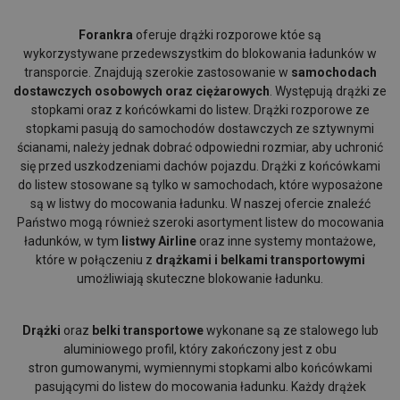
Forankra
oferuje drążki rozporowe któe są
wykorzystywane przedewszystkim do blokowania ładunków w
transporcie. Znajdują szerokie zastosowanie w
samochodach
dostawczych osobowych oraz ciężarowych
. Występują drążki ze
stopkami oraz z końcówkami do listew. Drążki rozporowe ze
stopkami pasują do samochodów dostawczych ze sztywnymi
ścianami, należy jednak dobrać odpowiedni rozmiar, aby uchronić
się przed uszkodzeniami dachów pojazdu. Drążki z końcówkami
do listew stosowane są tylko w samochodach, które wyposażone
są w listwy do mocowania ładunku. W naszej ofercie znaleźć
Państwo mogą również szeroki asortyment listew do mocowania
ładunków, w tym
listwy Airline
oraz inne systemy montażowe,
które w połączeniu z
drążkami i belkami transportowymi
umożliwiają skuteczne blokowanie ładunku.
Drążki
oraz
belki transportowe
wykonane są ze stalowego lub
aluminiowego profil, który zakończony jest z obu
stron
gumowanymi, wymiennymi stopkami albo końcówkami
pasującymi do listew do mocowania ładunku. Każdy drążek