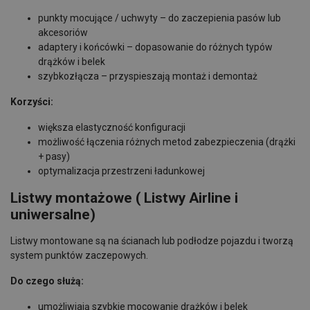
punkty mocujące / uchwyty – do zaczepienia pasów lub
akcesoriów
adaptery i końcówki – dopasowanie do różnych typów
drążków i belek
szybkozłącza – przyspieszają montaż i demontaż
Korzyści:
większa elastyczność konfiguracji
możliwość łączenia różnych metod zabezpieczenia (drążki
+ pasy)
optymalizacja przestrzeni ładunkowej
Listwy montażowe (
Listwy
Airline i
uniwersalne)
Listwy montowane są na ścianach lub podłodze pojazdu i tworzą
system punktów zaczepowych.
Do czego służą:
umożliwiają szybkie mocowanie drążków i belek