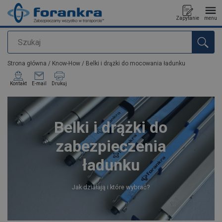
Zapytanie
menu
Szukaj
Dodano do zapytania
Strona główna
/
Know-How
/
Belki i drążki do mocowania ładunku
Kontakt
E-mail
Drukuj
Belki i drążki do
zabezpieczenia
ładunku
Jak działają i które wybrać?