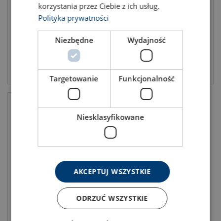
korzystania przez Ciebie z ich usług.
DOR: 1.4 - 26.5 ton
DOR: 2.36 - 12.2
Klasa: 10 - 10
Klasa: 12 - 12
Polityka prywatności
Niezbędne
Wydajność
Zobacz produkt
Zobacz produkt
Targetowanie
Funkcjonalność
Niesklasyfikowane
AKCEPTUJ WSZYSTKIE
Łańcuch ICE RUD
ODRZUĆ WSZYSTKIE
DOR: 8 - 12.5 ton
Klasa: 12 - 12