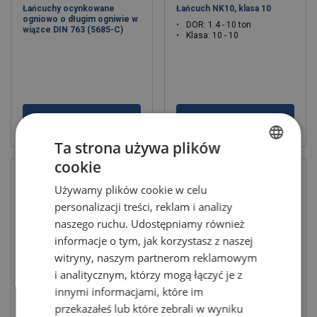
Łańcuchy ocynkowane
Łańcuch NK10, klasa 10
ogniowo o długim ogniwie w
DOR: 1.4 - 10 ton
wiązce DIN 763 (5685-C)
Klasa: 10 - 10
Zobacz produkt
Zobacz produkt
Ta strona używa plików
cookie
POLISH
Używamy plików cookie w celu
ENGLISH TRANSLATION
personalizacji treści, reklam i analizy
naszego ruchu. Udostępniamy również
informacje o tym, jak korzystasz z naszej
witryny, naszym partnerom reklamowym
i analitycznym, którzy mogą łączyć je z
innymi informacjami, które im
Łańcuch do podnoszenia,
Łańcuch do podnoszenia
przekazałeś lub które zebrali w wyniku
klasa 10
klasa 12