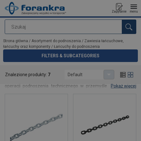
Zapytanie
menu
Szukaj
Dodano do zapytania
Strona główna
/
Asortyment do podnoszenia
/
Zawiesia łańcuchowe,
łańcuchy oraz komponenty
/
Łańcuchy do podnoszenia
FILTERS & SUBCATEGORIES
Łańcuchy do podnoszenia
Znalezione produkty:
7
Default
Łańcuchy do podnoszenia są przeznaczone do bezpiecznych
operacji podnoszenia technicznego w przemyśle i transporcie.
Pokaż więcej
Charakteryzują się wysoką wytrzymałością, odpornością na
zużycie oraz zgodnością z obowiązującymi normami,
zapewniając niezawodność w wymagających zastosowaniach.