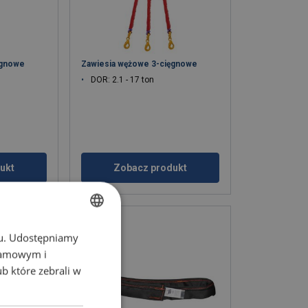
ęgnowe
Zawiesia wężowe 3-cięgnowe
DOR: 2.1 - 17 ton
ukt
Zobacz produkt
chu. Udostępniamy
POLISH
klamowym i
ENGLISH TRANSLATION
ub które zebrali w