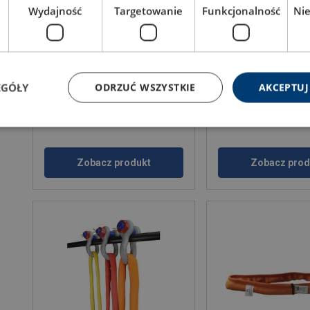
Wydajność
Targetowanie
Funkcjonalność
Ni
Zawiesia wężowe 4-cięgnowe
Zawiesie wężowe EX
osłonką Cordura®
DOR: 2.1 - 17 ton
DOR: 12 - 290 ton
EGÓŁY
ODRZUĆ WSZYSTKIE
AKCEPTUJ
Zobacz produkt
Zobacz prod