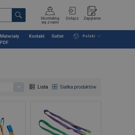
Skontaktuj
Dołącz
Zapytanie
się z nami
Materiały
Kontakt
Outlet
Polski
PDF
Przeglądaj katalog
Podsumowanie
Lista
Siatka produktów