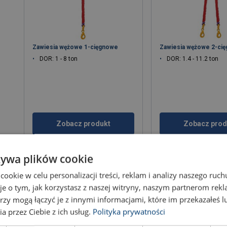
Zawiesia wężowe 1-cięgnowe
Zawiesia wężowe 2-ci
DOR: 1 - 8 ton
DOR: 1.4 - 11.2 ton
Zobacz produkt
Zobacz prod
żywa plików cookie
okie w celu personalizacji treści, reklam i analizy naszego ru
je o tym, jak korzystasz z naszej witryny, naszym partnerom re
rzy mogą łączyć je z innymi informacjami, które im przekazałeś l
a przez Ciebie z ich usług.
Polityka prywatności