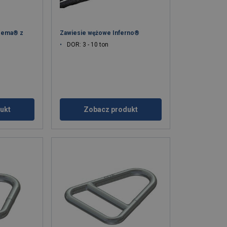
eema® z
Zawiesie wężowe Inferno®
DOR: 3 - 10 ton
ukt
Zobacz produkt