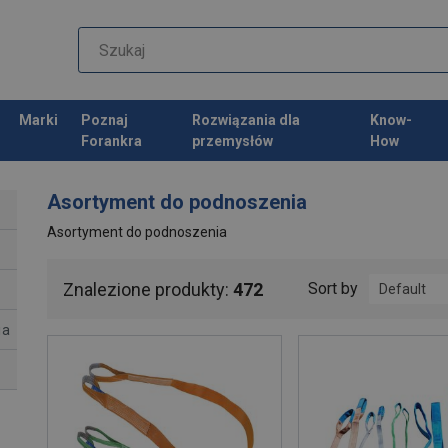
Marki
Poznaj
Rozwiązania dla
Know-
Forankra
przemysłów
How
Asortyment do podnoszenia
Asortyment do podnoszenia
Znalezione produkty:
472
Sort by
Default
ia