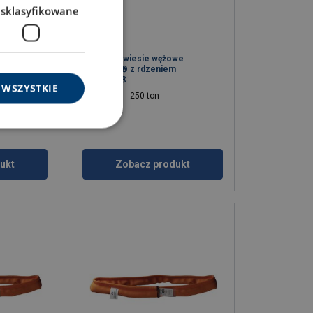
esklasyfikowane
TREEMA® z
Czarne zawiesie wężowe
Extreema® z rdzeniem
Dyneema®
 WSZYSTKIE
DOR: 10 - 250 ton
ukt
Zobacz produkt