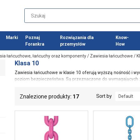
Marki
Poznaj
Rozwiązania dla
Know-
Forankra
przemysłów
How
sia łańcuchowe, łańcuchy oraz komponenty
/
Zawiesia łańcuchowe
/
K
Klasa 10
Zawiesia łańcuchowe w klasie 10 oferują wyższą nośność i wy
poziom bezpieczeństwa. Są przeznaczone do wymagających za
odporność na zużycie oraz zgodność z obowiązującymi norma
Znalezione produkty:
17
Sort by
Default