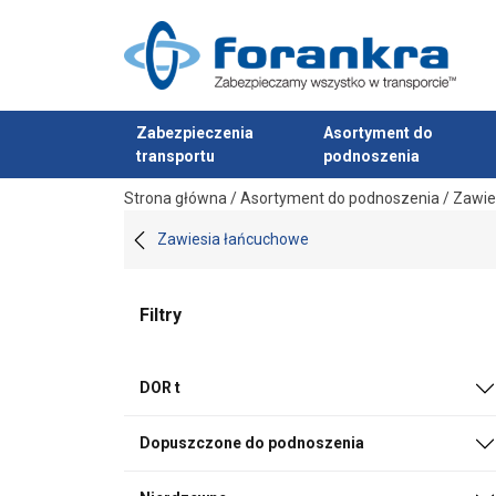
Zabezpieczenia
Asortyment do
transportu
podnoszenia
Dodano do zapytania
Strona główna
/
Asortyment do podnoszenia
/
Zawie
Zawiesia łańcuchowe
Filtry
DOR t
Dopuszczone do podnoszenia