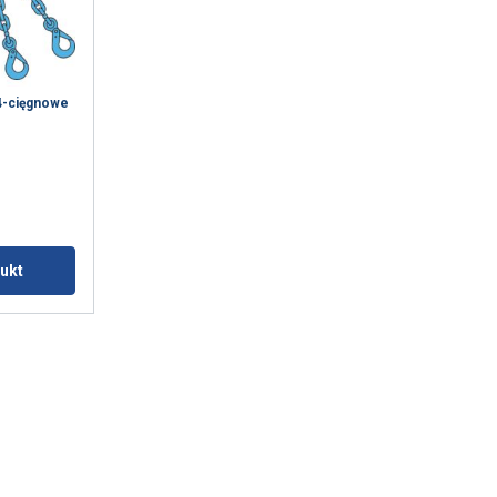
4-cięgnowe
m
ukt