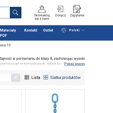
Skontaktuj
Dołącz
Zapytanie
się z nami
Materiały
Kontakt
Outlet
Polski
PDF
Przeglądaj katalog
Podsumowanie
lasa 10
dajność w porównaniu do klasy 8, zachowując wysoki
stosowań przemysłowych, gdzie liczy się trwałość,
Pokaż więcej
mi dźwigowymi.
Lista
Siatka produktów