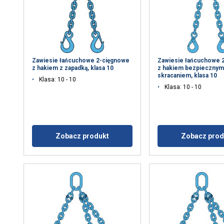
żywa plików cookie
okie w celu personalizacji treści, reklam i analizy naszego ru
je o tym, jak korzystasz z naszej witryny, naszym partnerom re
rzy mogą łączyć je z innymi informacjami, które im przekazałeś l
Zawiesie łańcuchowe 2-cięgnowe
Zawiesie łańcuchowe 
z hakiem z zapadką, klasa 10
z hakiem bezpiecznym
a przez Ciebie z ich usług.
Polityka prywatności
skracaniem, klasa 10
Klasa: 10 - 10
Klasa: 10 - 10
Wydajność
Targetowanie
Funkcjonalność
Ni
Zobacz produkt
Zobacz prod
EGÓŁY
ODRZUĆ WSZYSTKIE
AKCEPTUJ