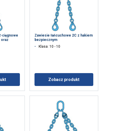
chu. Udostępniamy
POLISH
klamowym i
ENGLISH TRANSLATION
ub które zebrali w
2-cięgnowe
Zawiesie łańcuchowe 2C z hakiem
 oraz
bezpiecznym
Klasa: 10 - 10
esklasyfikowane
ukt
Zobacz produkt
 WSZYSTKIE