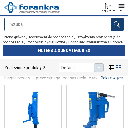
Zapytanie
menu
Szukaj
Dodano do zapytania
Strona główna
/
Asortyment do podnoszenia
/
Urządzenia oraz osprzęt do
podnoszenia
/
Podnośniki hydrauliczne
/
Podnośniki hydrauliczne słupkowe
FILTERS & SUBCATEGORIES
Podnośniki hydrauliczne słupkowe
Znalezione produkty:
3
Default
Podnośniki hydrauliczne słupkowe są przeznaczone do
bezpiecznego i precyzyjnego podnoszenia ciężkich ładunków.
Pokaż więcej
Dzięki solidnej, pionowej konstrukcji zapewniają wysoką stabilność
oraz dużą nośność. Znajdują zastosowanie w przemyśle,
warsztatach i pracach serwisowych, gdzie kluczowe są
bezpieczeństwo, trwałość i kontrola podnoszenia.