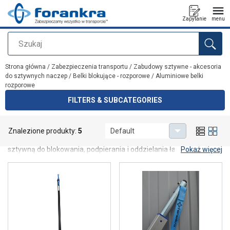
Zapytanie
menu
Szukaj
Dodano do zapytania
Strona główna
/
Zabezpieczenia transportu
/
Zabudowy sztywne - akcesoria
do sztywnych naczep
/
Belki blokujące - rozporowe
/
Aluminiowe belki
rozporowe
FILTERS & SUBCATEGORIES
Aluminiowe belki rozporowe
Znalezione produkty:
5
Default
Aluminiowe belki rozporowe stosowane w pojazdach z zabudową
sztywną do blokowania, podpierania i oddzielania ładunku. Lekkie i
Pokaż więcej
wytrzymałe, zapewniają szybkie oraz bezpieczne
zabezpieczenie towaru.