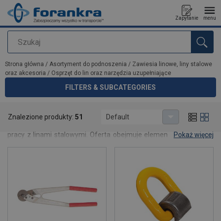
Zapytanie
menu
Szukaj
Dodano do zapytania
Strona główna
/
Asortyment do podnoszenia
/
Zawiesia linowe, liny stalowe
oraz akcesoria
/
Osprzęt do lin oraz narzędzia uzupełniające
FILTERS & SUBCATEGORIES
Osprzęt do lin oraz narzędzia uzupełniające
Znalezione produkty:
51
Default
Osprzęt do lin oraz narzędzia uzupełniające przeznaczone do
pracy z linami stalowymi. Oferta obejmuje elementy wspierające
Pokaż więcej
montaż, obróbkę i eksploatację lin, zapewniając bezpieczeństwo,
trwałość oraz efektywność w zastosowaniach przemysłowych i
serwisowych.