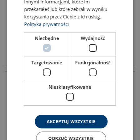
innymi informacjami, które im
Obrotowy punkt do
Obrotowy punkt do
przekazałeś lub które zebrali w wyniku
podnoszenia YOKE 8-231
podnoszenia z długim
gwintem YOKE 8-231
korzystania przez Ciebie z ich usług.
DOR: 0.5 - 22.5 ton
DOR: 0.5 - 20 ton
Polityka prywatności
Niezbędne
Wydajność
Zobacz produkt
Zobacz produkt
Targetowanie
Funkcjonalność
Niesklasyfikowane
AKCEPTUJ WSZYSTKIE
Punkt obrotowy YOKE 8-271
Punkt mocujący do
ODRZUĆ WSZYSTKIE
wspawania YOKE 8-082