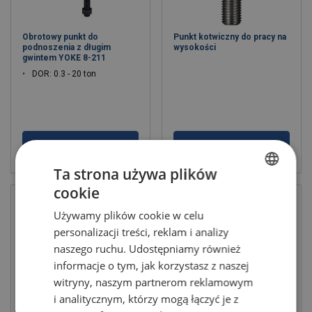
Obrotowy punkt do
Punkt kotwiczny do pracy na
podnoszenia z długim
wysokości
gwintem YOKE 8-211
DOR: 0.3 - 20 ton
Zobacz produkt
Zobacz produkt
Ta strona używa plików
cookie
POLISH
Używamy plików cookie w celu
ENGLISH TRANSLATION
personalizacji treści, reklam i analizy
naszego ruchu. Udostępniamy również
informacje o tym, jak korzystasz z naszej
witryny, naszym partnerom reklamowym
i analitycznym, którzy mogą łączyć je z