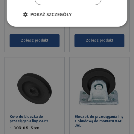
DOR: 0.4 - 40 ton
DOR: 4 - 31.5 ton
POKAŻ SZCZEGÓŁY
Zobacz produkt
Zobacz produkt
Koło do bloczka do
Bloczek do przeciągania liny
przeciągania liny VAPY
z obudową do montażu VAP
JAL
DOR: 0.5 - 5 ton