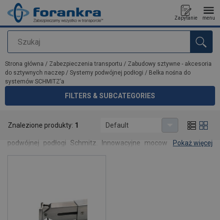
Zapytanie
menu
Szukaj
Dodano do zapytania
Strona główna
/
Zabezpieczenia transportu
/
Zabudowy sztywne - akcesoria
do sztywnych naczep
/
Systemy podwójnej podłogi
/
Belka nośna do
systemów SCHMITZ’a
FILTERS & SUBCATEGORIES
Belka nośna do systemów SCHMITZ’a
Znalezione produkty:
1
Default
Belka nośna przeznaczona do pojazdów wyposażonych w system
podwójnej podłogi Schmitz. Innowacyjne mocowanie końcowe
Pokaż więcej
kompatybilne z szynami z otworami kwadratowymi zapewnia
bezpieczne i stabilne podparcie ładunku.