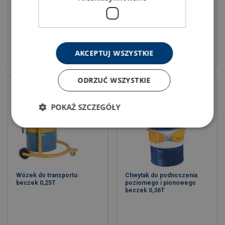
Zobacz produkt
Zobacz produkt
AKCEPTUJ WSZYSTKIE
ODRZUĆ WSZYSTKIE
POKAŻ SZCZEGÓŁY
Wózek do transportu
Chwytak do podnoszenia
beczek 0,25T
poziomego i pionowego
beczek 0,36T