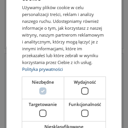
Używamy plików cookie w celu
ENGLISH TRANSLATION
personalizacji treści, reklam i analizy
naszego ruchu. Udostępniamy również
informacje o tym, jak korzystasz z naszej
witryny, naszym partnerom reklamowym
Zobacz produkt
Zobacz produkt
i analitycznym, którzy mogą łączyć je z
innymi informacjami, które im
przekazałeś lub które zebrali w wyniku
korzystania przez Ciebie z ich usług.
Polityka prywatności
Niezbędne
Wydajność
Targetowanie
Funkcjonalność
Przenośnik do beczek na
Chwytak beczkowy do wideł
wózek widłowy 0,365T
wózków widłowych
Niesklasyfikowane