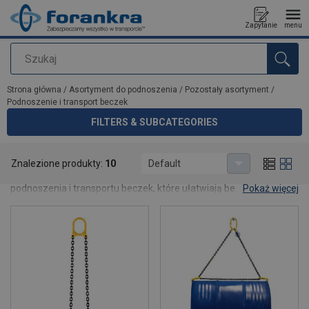
Zapytanie
menu
Szukaj
Dodano do zapytania
Strona główna
/
Asortyment do podnoszenia
/
Pozostały asortyment
/
Podnoszenie i transport beczek
FILTERS & SUBCATEGORIES
Podnoszenie i transport beczek
Znalezione produkty:
10
Default
W tej kategorii znajdziesz wysokiej jakości narzędzia do
podnoszenia i transportu beczek, które ułatwiają bezpieczną
Pokaż więcej
obsługę ładunków w magazynie i w przemyśle. Rozwiązania
zapewniają pewny chwyt, stabilne przenoszenie oraz większą
ergonomię pracy.