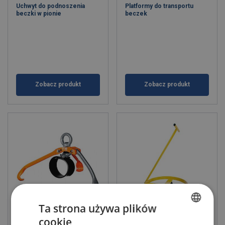
Uchwyt do podnoszenia
Platformy do transportu
beczki w pionie
beczek
Zobacz produkt
Zobacz produkt
Ta strona używa plików
Uchwyt do podnoszenia
Podstawa do beczki 0,3T
cookie
beczek 1T
POLISH