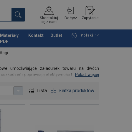
Skontaktuj
Dołącz
Zapytanie
się z nami
Materiały
Kontakt
Outlet
Polski
PDF
Przeglądaj katalog
Podsumowanie
łogi
nowe umożliwiające załadunek towaru na dwóch
 uszkodzeń i poprawiają efektywność transportu.
Pokaż więcej
Lista
Siatka produktów