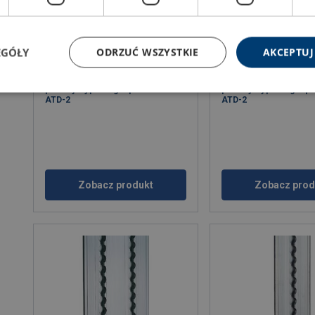
EGÓŁY
ODRZUĆ WSZYSTKIE
AKCEPTUJ
Szyna pojedyncza do systemu
Szyna podwójna do sy
podwójnej podłogi wpuszczana -
podwójnej podłogi wpu
ATD-2
ATD-2
Zobacz produkt
Zobacz prod