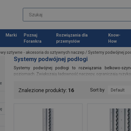
Marki
Poznaj
Rozwiązania dla
Know-
Forankra
przemysłów
How
wy sztywne - akcesoria do sztywnych naczep
/
Systemy podwójnej pod
Systemy podwójnej podłogi
Systemy podwójnej podłogi to rozwiązania belkowo-szy
poziomach. Zwiększają ładowność naczepy, ograniczają ryzyko
e
Znalezione produkty:
16
Sort by
Default
ę