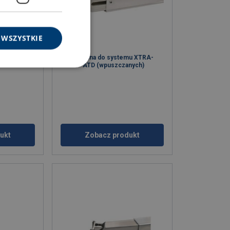
 WSZYSTKIE
stemu
Belka nośna do systemu XTRA-
szczana -
DECK - ATD (wpuszczanych)
ukt
Zobacz produkt