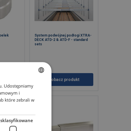
 belek
System podwójnej podłogi XTRA-
DECK ATD-2 & ATD-F - standard
sets
ukt
Zobacz produkt
chu. Udostępniamy
POLISH
klamowym i
ENGLISH TRANSLATION
ub które zebrali w
esklasyfikowane