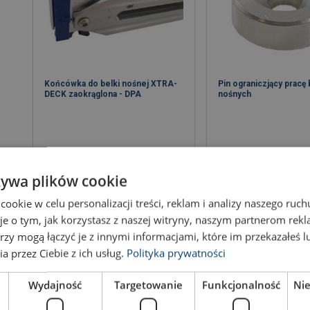
Końcówka do belki nośnej XTRA-
Pin ograniczjący pracę
DECK zaokrąglona - DPA
nośnych
żywa plików cookie
Zobacz produkt
Zobacz prod
okie w celu personalizacji treści, reklam i analizy naszego ru
je o tym, jak korzystasz z naszej witryny, naszym partnerom re
rzy mogą łączyć je z innymi informacjami, które im przekazałeś l
a przez Ciebie z ich usług.
Polityka prywatności
Wydajność
Targetowanie
Funkcjonalność
Ni