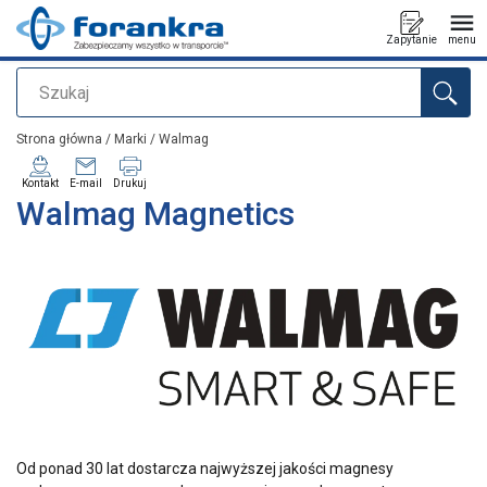
Zapytanie
menu
Szukaj
Dodano do zapytania
Strona główna
/
Marki
/
Walmag
Kontakt
E-mail
Drukuj
Walmag Magnetics
Od ponad 30 lat dostarcza najwyższej jakości magnesy