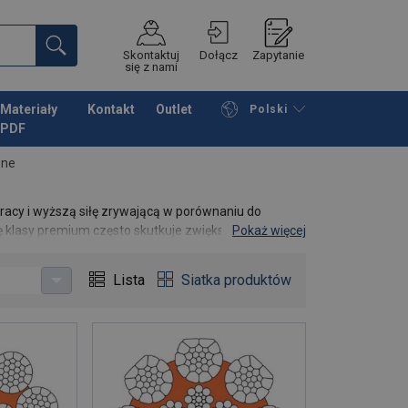
Skontaktuj
Dołącz
Zapytanie
się z nami
Materiały
Kontakt
Outlet
Polski
PDF
Przeglądaj katalog
Podsumowanie
zne
racy i wyższą siłę zrywającą w porównaniu do
nę klasy premium często skutkuje zwiększeniem
Pokaż więcej
Lista
Siatka produktów