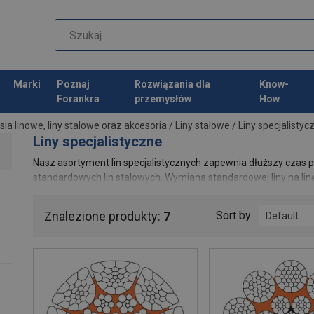
Marki
Poznaj
Rozwiązania dla
Know-
Forankra
przemysłów
How
ia linowe, liny stalowe oraz akcesoria
/
Liny stalowe
/
Liny specjalistyc
Liny specjalistyczne
Nasz asortyment lin specjalistycznych zapewnia dłuższy czas p
standardowych lin stalowych. Wymiana standardowej liny na li
niezawodności działania i wydłużeniem okresu użytkowania.
Znalezione produkty:
7
Sort by
Default