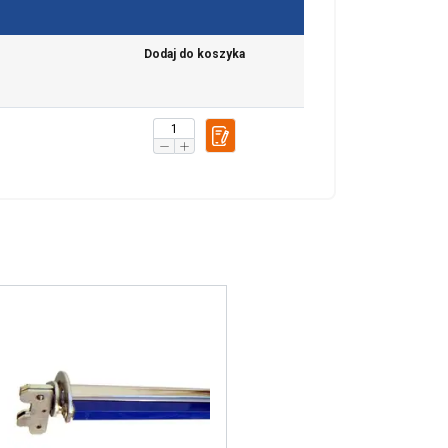
chu. Udostępniamy
POLISH
klamowym i
Dodaj do koszyka
ENGLISH TRANSLATION
ub które zebrali w
esklasyfikowane
 WSZYSTKIE