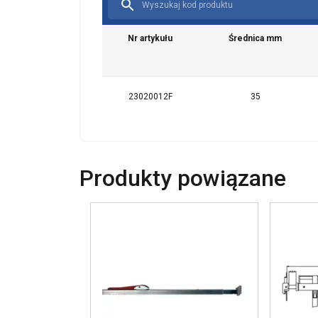
Używamy plików co
również informac
Nr artykułu
Średnica mm
analitycznym, któ
wyniku korzystani
23020012F
35
Niezbędne
Produkty powiązane
POKAŻ SZCZ