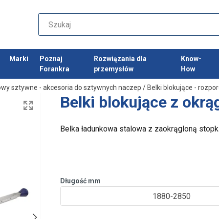
Marki
Poznaj
Rozwiązania dla
Know-
Forankra
przemysłów
How
wy sztywne - akcesoria do sztywnych naczep
/
Belki blokujące - rozp
Belki blokujące z okrą
Belka ładunkowa stalowa z zaokrągloną stopk
Długość mm
1880-2850