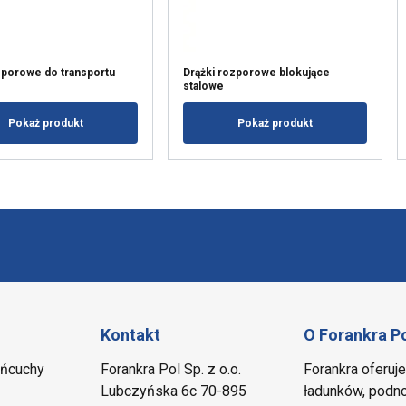
zporowe do transportu
Drążki rozporowe blokujące
stalowe
Pokaż produkt
Pokaż produkt
Kontakt
O Forankra P
ańcuchy
Forankra Pol Sp. z o.o.
Forankra oferuj
Lubczyńska 6c 70-895
ładunków, podno