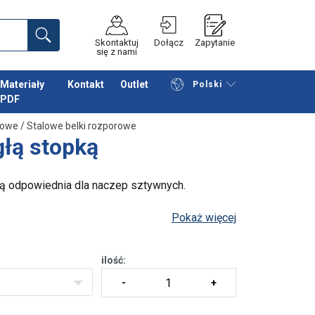
Skontaktuj
Dołącz
Zapytanie
się z nami
Materiały
Kontakt
Outlet
Polski
PDF
Przeglądaj katalog
Podsumowanie
orowe
/
Stalowe belki rozporowe
głą stopką
ą odpowiednia dla naczep sztywnych.
Pokaż więcej
ilość: