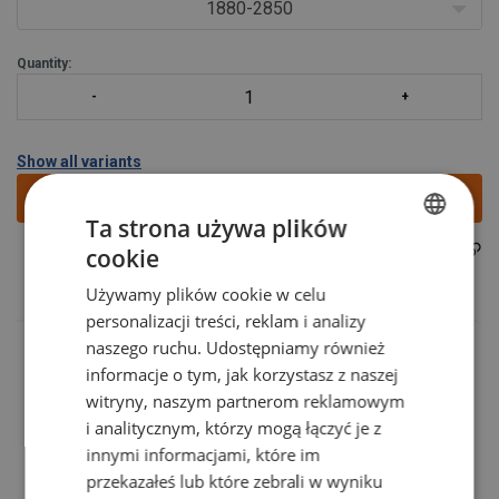
1880-2850
Quantity:
Show all variants
Добавить в запрос
Ta strona używa plików
23020012F
cookie
Part code:
POLISH
Używamy plików cookie w celu
ENGLISH TRANSLATION
personalizacji treści, reklam i analizy
naszego ruchu. Udostępniamy również
informacje o tym, jak korzystasz z naszej
witryny, naszym partnerom reklamowym
i analitycznym, którzy mogą łączyć je z
innymi informacjami, które im
Код товара
Add to cart
More details
przekazałeś lub które zebrali w wyniku