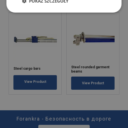
POKAŻ SZCZEGÓŁY
Steel rounded garment
Steel cargo bars
beams
View Product
View Product
Forankra - Безопасность в дороге