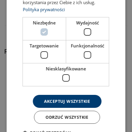
korzystania przez Ciebie z ich usług.
23020012F
Polityka prywatności
Niezbędne
Wydajność
Targetowanie
Funkcjonalność
Related products
Niesklasyfikowane
AKCEPTUJ WSZYSTKIE
Gas cargo bars
Rounded garment beams
ODRZUĆ WSZYSTKIE
View Product
View Product