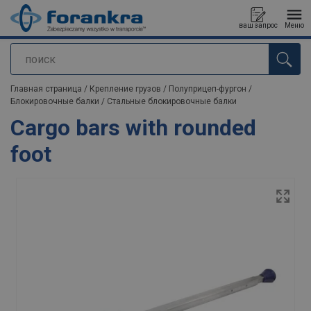
ваш запрос
Меню
поиск
Продукт добавлен в ваш запрос
Главная страница
/
Крепление грузов
/
Полуприцеп-фургон
/
Блокировочные балки
/
Стальные блокировочные балки
Cargo bars with rounded
foot