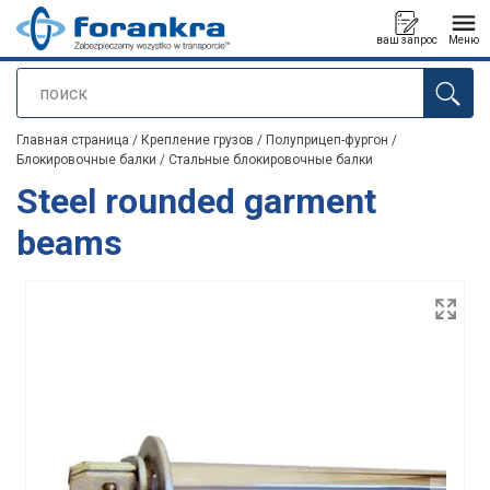
ваш запрос
Меню
поиск
Продукт добавлен в ваш запрос
Главная страница
/
Крепление грузов
/
Полуприцеп-фургон
/
Блокировочные балки
/
Стальные блокировочные балки
Steel rounded garment
beams