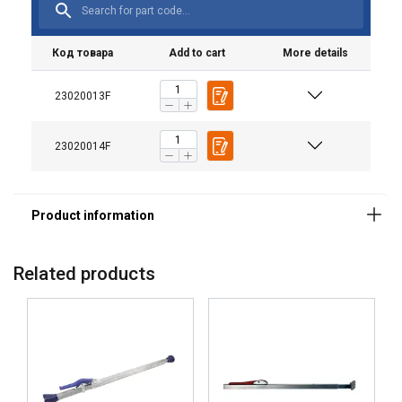
i analitycznym, którzy mogą łączyć je z
innymi informacjami, które im
przekazałeś lub które zebrali w wyniku
Код товара
Add to cart
More details
korzystania przez Ciebie z ich usług.
Polityka prywatności
23020013F
Niezbędne
Wydajność
23020014F
Targetowanie
Funkcjonalność
Niesklasyfikowane
Related products
AKCEPTUJ WSZYSTKIE