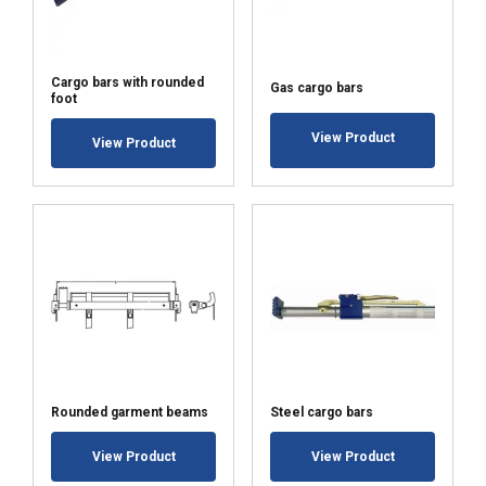
ODRZUĆ WSZYSTKIE
POKAŻ SZCZEGÓŁY
Cargo bars with rounded
Gas cargo bars
foot
View Product
View Product
Rounded garment beams
Steel cargo bars
View Product
View Product