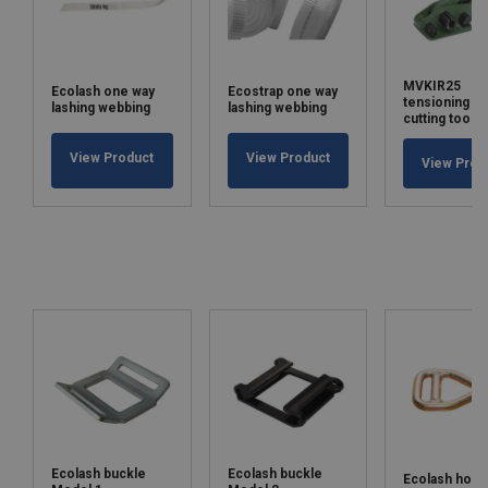
MVKIR25
Ecolash one way
Ecostrap one way
tensioning a
lashing webbing
lashing webbing
cutting tool
View Product
View Product
View Prod
Ecolash buckle
Ecolash buckle
Ecolash hoo