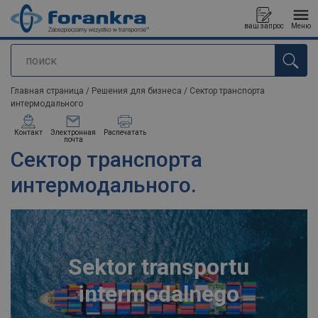
ваш запрос
Меню
поиск
Продукт добавлен в ваш запрос
Главная страница
/
Решения для бизнеса
/
Сектор транспорта
интермодального
Контакт
Электронная
Распечатать
почта
Сектор транспорта
интермодального.
Sektor transportu
intermodalnego