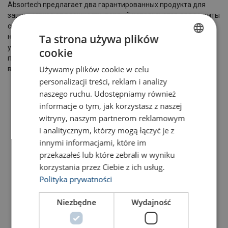
Absortech предлагает два гарантированных продукта для
защиты груза от влажности, первый используется для защиты
содержимого пакетов от влажности, это в основном
Ta strona używa plików
небольшие поглотители влажности, которые на этапе
упаковки добавляются в упаковку. Второй вариант
cookie
POLISH
продукции-это специальное решение для защиты от
Używamy plików cookie w celu
влажности внутри контейнера.
ENGLISH TRANSLATION
personalizacji treści, reklam i analizy
naszego ruchu. Udostępniamy również
informacje o tym, jak korzystasz z naszej
witryny, naszym partnerom reklamowym
i analitycznym, którzy mogą łączyć je z
innymi informacjami, które im
przekazałeś lub które zebrali w wyniku
korzystania przez Ciebie z ich usług.
Polityka prywatności
Поглотители
Поглотитель
влаги для
влаги для
картонных
Niezbędne
Wydajność
контейнеров
коробок
View Product
View Product