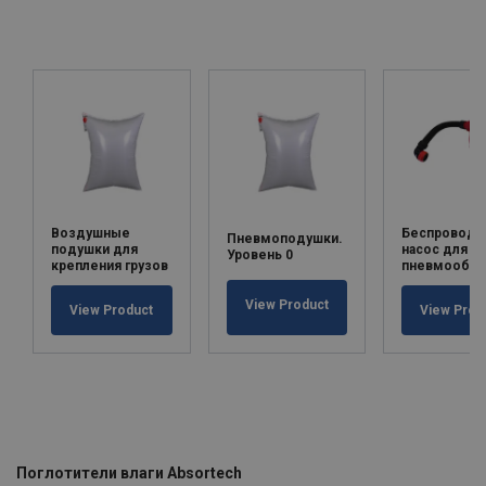
Воздушные
Беспроводн
Пневмоподушки.
подушки для
насос для
Уровень 0
крепления грузов
пневмообол
View Product
View Product
View Prod
Поглотители влаги Absortech