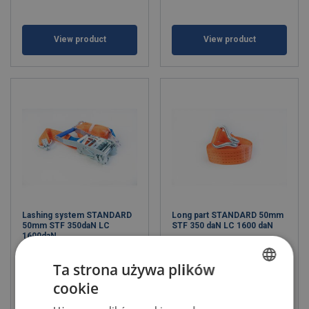
View product
View product
Lashing system STANDARD
Long part STANDARD 50mm
50mm STF 350daN LC
STF 350 daN LC 1600 daN
1600daN
Ta strona używa plików
cookie
POLISH