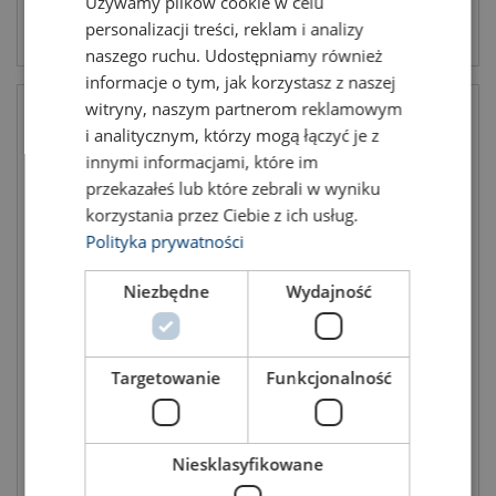
Używamy plików cookie w celu
ENGLISH TRANSLATION
View product
View product
personalizacji treści, reklam i analizy
naszego ruchu. Udostępniamy również
informacje o tym, jak korzystasz z naszej
witryny, naszym partnerom reklamowym
i analitycznym, którzy mogą łączyć je z
innymi informacjami, które im
przekazałeś lub które zebrali w wyniku
korzystania przez Ciebie z ich usług.
Polityka prywatności
Niezbędne
Wydajność
Lashing system Blackline
Lashing system STANDARD
50mm STF 350daN LC 2000
50mm STF 350 daN LC 2000
daN
daN
Targetowanie
Funkcjonalność
Niesklasyfikowane
View product
View product