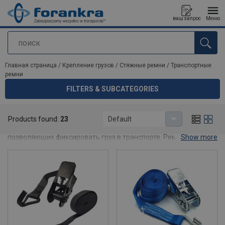
ваш запрос
Меню
поиск
Продукт добавлен в ваш запрос
Главная страница
/
Крепление грузов
/
Стяжные ремни
/
Транспортные
ремни
FILTERS & SUBCATEGORIES
Транспортные ремни
Products found:
23
Default
Транспортные ремни-одна из самых популярных систем,
позволяющих фиксировать груз в транспорте. Ремень
Show more
предназначен для увеличения силы трения, прижимая груз к
поверхности груза. Крепежные ремни используются для
обеспечения безопасности груза практически на любом виде
транспорта: от легких грузов на прицепе, до перевозки
крупногабаритного груза и крепления автомобиля на
эвакуаторе.
Транспортные ремни имеют универсальное применение, так
как характеризуются: