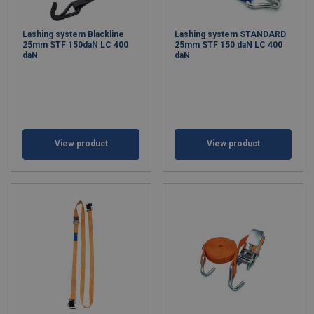
• широким диапазоном тоннажа
Lashing system Blackline
Lashing system STANDARD
• разнообразной конструкцией ремней - в ассортименте
25mm STF 150daN LC 400
25mm STF 150 daN LC 400
доступны ремни цельные, двухсекционные, трехточечные, с
daN
daN
креплением к багажнику, с двойным крюком,
различными способами крепления (например, в прямой
системе или с помощью обвязки).
Универсальность транспортных ремней привела к тому, что
они все чаще используются и за пределами транспортной
отрасли.
View product
View product