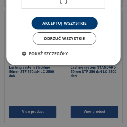
AKCEPTUJ WSZYSTKIE
ODRZUĆ WSZYSTKIE
POKAŻ SZCZEGÓŁY
Lashing system Blackline
Lashing system STANDARD
50mm STF 350daN LC 2500
50mm STF 350 daN LC 2500
daN
daN
View product
View product