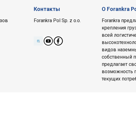
Контакты
О Forankra P
зов
Forankra Pol Sp. z o.o.
Forankra пред
крепления гру
всей логистиче
высокотехноло
видов наземны
собственный п
предлагает св
возможность п
текущих потре