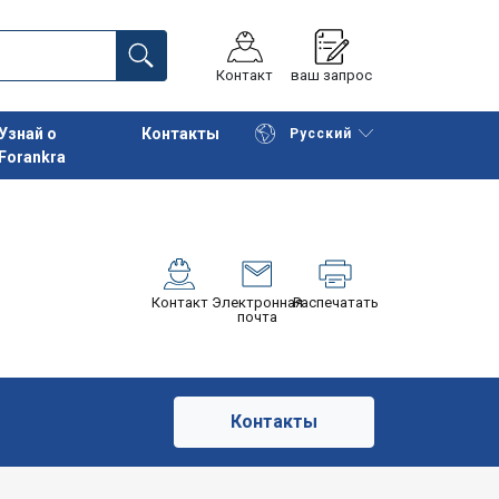
Контакт
ваш запрос
Узнай о
Контакты
Русский
Forankra
Начать покупки
К корзине
Контакт
Электронная
Распечатать
почта
Контакты