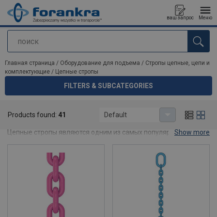
ваш запрос
Меню
поиск
Продукт добавлен в ваш запрос
Главная страница
/
Оборудование для подъема
/
Стропы цепные, цепи и
комплектующие
/
Цепные стропы
FILTERS & SUBCATEGORIES
Цепные стропы
Products found:
41
Default
Forankra является производителем цепных стропов в Польше.
Цепные стропы являются одним из самых популярных
Show more
способов подъема. Наши продукты готовы для продажи в
магазинах,а также для продажи через канал e-commerce.