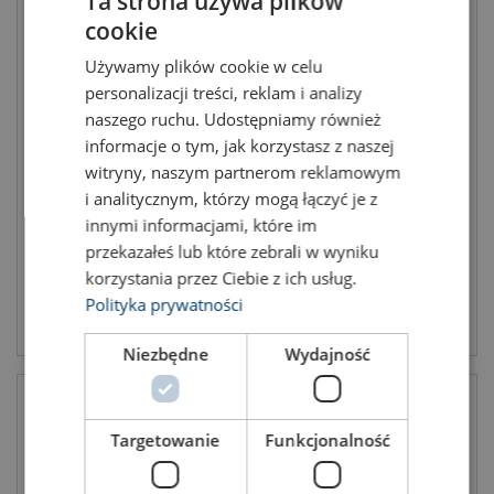
Ta strona używa plików
cookie
POLISH
Używamy plików cookie w celu
ENGLISH TRANSLATION
personalizacji treści, reklam i analizy
naszego ruchu. Udostępniamy również
Chain Sling G80 1-leg with
Chain Sling G80 1-leg with
informacje o tym, jak korzystasz z naszej
Sling Hook
Safety Hook and Grab Hook
witryny, naszym partnerom reklamowym
WLL: 1.12 - 8 ton
WLL: 1.12 - 8 ton
i analitycznym, którzy mogą łączyć je z
Класс: 8 - 8
Класс: 8 - 8
innymi informacjami, które im
przekazałeś lub które zebrali w wyniku
korzystania przez Ciebie z ich usług.
Polityka prywatności
View product
View product
Niezbędne
Wydajność
Targetowanie
Funkcjonalność