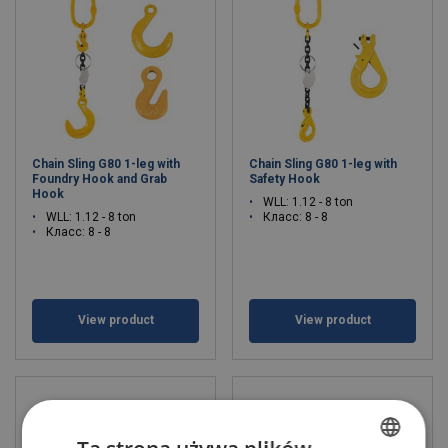
Chain Sling G80 1-leg with
Chain Sling G80 1-leg with
Foundry Hook and Grab
Safety Hook
Hook
WLL: 1.12 - 8 ton
WLL: 1.12 - 8 ton
Класс: 8 - 8
Класс: 8 - 8
View product
View product