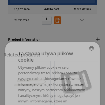
Код товара
Add to cart
More details
270300290
Ta strona używa plików
Related products
cookie
POLISH
Używamy plików cookie w celu
ENGLISH TRANSLATION
personalizacji treści, reklam i analizy
naszego ruchu. Udostępniamy również
informacje o tym, jak korzystasz z naszej
witryny, naszym partnerom reklamowym
i analitycznym, którzy mogą łączyć je z
innymi informacjami, które im