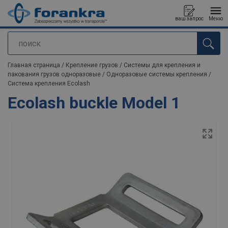
ваш запрос
Меню
поиск
Продукт добавлен в ваш запрос
Главная страница
/
Крепление грузов
/
Системы для крепления и
пакования грузов одноразовые
/
Одноразовые системы крепления
/
Система крепления Ecolash
Ecolash buckle Model 1