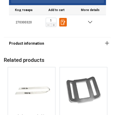
Код товара
Add to cart
More details
270300320
Ta strona używa plików
Related products
cookie
POLISH
Używamy plików cookie w celu
ENGLISH TRANSLATION
personalizacji treści, reklam i analizy
naszego ruchu. Udostępniamy również
informacje o tym, jak korzystasz z naszej
witryny, naszym partnerom reklamowym
i analitycznym, którzy mogą łączyć je z
innymi informacjami, które im