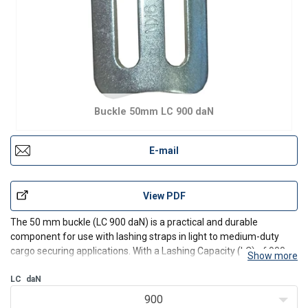
Buckle 50mm LC 900 daN
E-mail
View PDF
The 50 mm buckle (LC 900
daN
) is a practical and durable
component for use with lashing straps in light to medium-duty
cargo securing applications. With a Lashing Capacity (LC) of 900
Show more
daN
, it ensures reliable fastening of goods during transport. Ideal
for use in logistics, transport, and vehicle
LC
daN
900