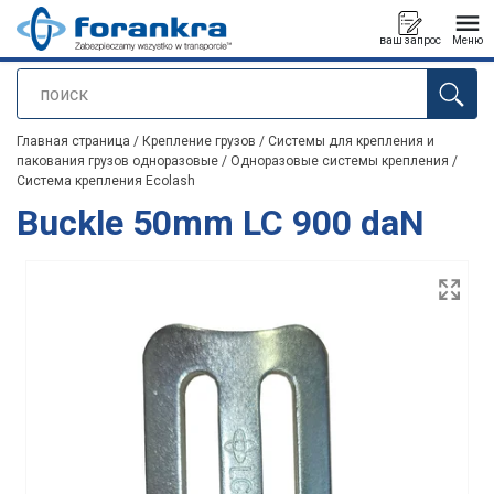
ваш запрос
Меню
поиск
Продукт добавлен в ваш запрос
Главная страница
/
Крепление грузов
/
Системы для крепления и
пакования грузов одноразовые
/
Одноразовые системы крепления
/
Система крепления Ecolash
Buckle 50mm LC 900 daN