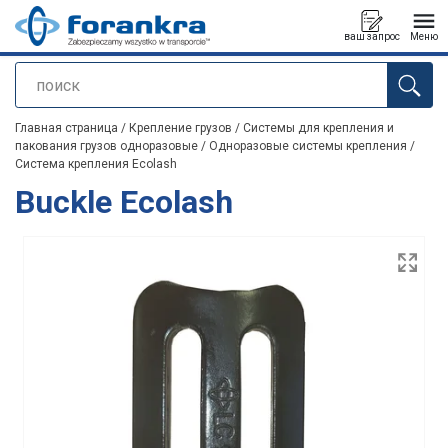
ваш запрос
Меню
поиск
Продукт добавлен в ваш запрос
Главная страница
/
Крепление грузов
/
Системы для крепления и
пакования грузов одноразовые
/
Одноразовые системы крепления
/
Система крепления Ecolash
Buckle Ecolash