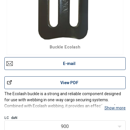
Buckle Ecolash
E-mail
View PDF
The
Ecolash
buckle is a strong and reliable component designed
for use with webbing in one-way cargo securing systems.
Combined with
Ecolash
webbing, it provides an effective and
Show more
economical solution for transport, especially in situations where
reusable systems cannot be applied.
LC
daN
900