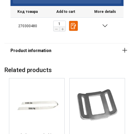
Код товара
Add to cart
More details
270300480
Ta strona używa plików
Related products
cookie
POLISH
Używamy plików cookie w celu
ENGLISH TRANSLATION
personalizacji treści, reklam i analizy
naszego ruchu. Udostępniamy również
informacje o tym, jak korzystasz z naszej
witryny, naszym partnerom reklamowym
i analitycznym, którzy mogą łączyć je z
innymi informacjami, które im