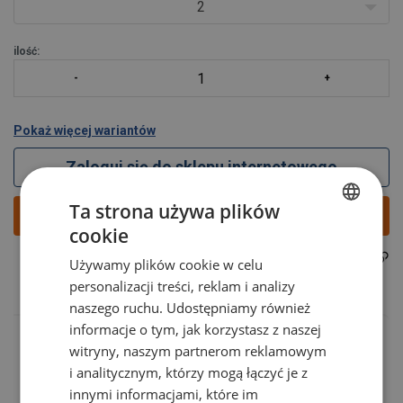
2
ilość:
Pokaż więcej wariantów
Zaloguj się do sklepu internetowego
Ta strona używa plików
Dodaj
cookie
POLISH
33010027F
Indeks produktu:
Używamy plików cookie w celu
ENGLISH TRANSLATION
personalizacji treści, reklam i analizy
naszego ruchu. Udostępniamy również
informacje o tym, jak korzystasz z naszej
witryny, naszym partnerom reklamowym
i analitycznym, którzy mogą łączyć je z
innymi informacjami, które im