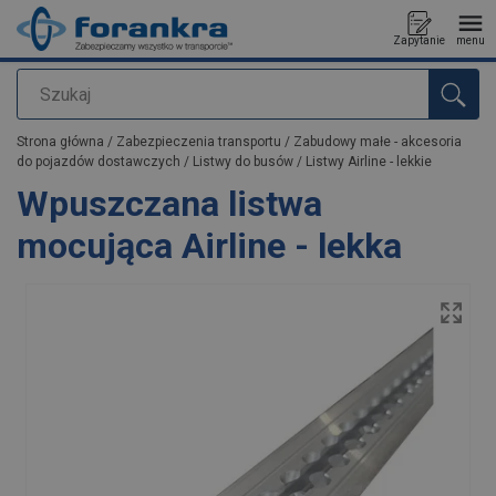
Zapytanie
menu
Szukaj
Dodano do zapytania
Strona główna
/
Zabezpieczenia transportu
/
Zabudowy małe - akcesoria
do pojazdów dostawczych
/
Listwy do busów
/
Listwy Airline - lekkie
Wpuszczana listwa
mocująca Airline - lekka