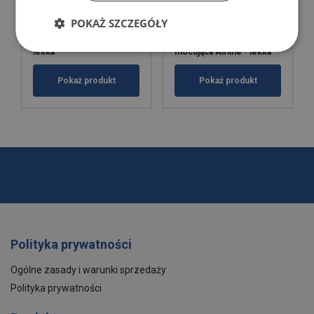
POKAŻ SZCZEGÓŁY
Listwa mocująca Airline -
Zaokrąglona listwa
lekka
mocująca Airline - lekka
Pokaż produkt
Pokaż produkt
Polityka prywatności
Ogólne zasady i warunki sprzedaży
Polityka prywatności