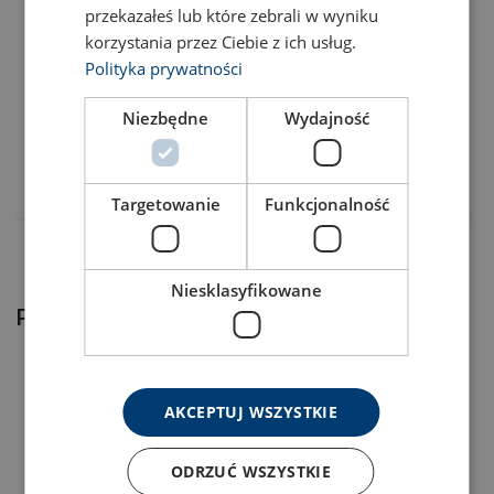
przekazałeś lub które zebrali w wyniku
Materiał:
korzystania przez Ciebie z ich usług.
Nr artykułu
Dodaj do koszyka
Więcej
Polityka prywatności
33010027F
Niezbędne
Wydajność
33010028F
Targetowanie
Funkcjonalność
Niesklasyfikowane
Produkty powiązane
AKCEPTUJ WSZYSTKIE
ODRZUĆ WSZYSTKIE