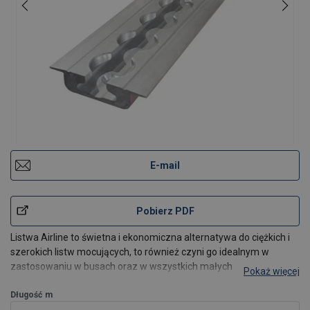
E-mail
Pobierz PDF
Listwa Airline to świetna i ekonomiczna alternatywa do ciężkich i
szerokich listw mocujących, to również czyni go idealnym w
zastosowaniu w busach oraz w wszystkich małych
Pokaż więcej
przestrzeniach ładunkowych. Produkowane są z dostępncych w
handlu stopó aluminium i mogą być wykorzystywane z więk
Długość
m