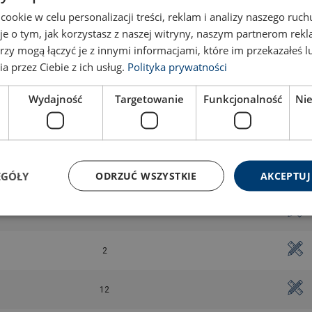
okie w celu personalizacji treści, reklam i analizy naszego ru
2
je o tym, jak korzystasz z naszej witryny, naszym partnerom re
rzy mogą łączyć je z innymi informacjami, które im przekazałeś l
2
a przez Ciebie z ich usług.
Polityka prywatności
2
Wydajność
Targetowanie
Funkcjonalność
Ni
2
2
EGÓŁY
ODRZUĆ WSZYSTKIE
AKCEPTUJ
2
2
12