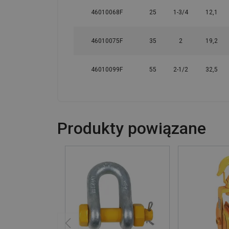
46010068F
25
1-3/4
12,1
46010075F
35
2
19,2
46010099F
55
2-1/2
32,5
Produkty powiązane