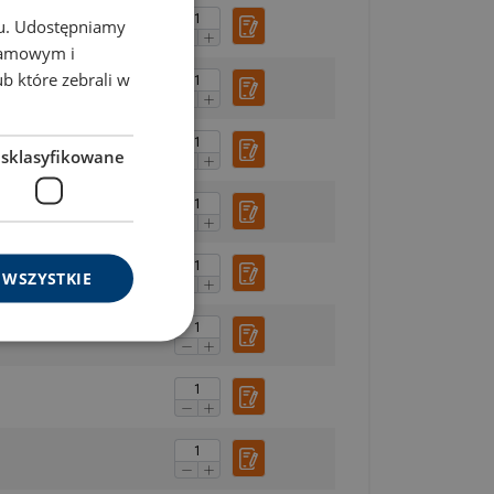
chu. Udostępniamy
POLISH
klamowym i
ENGLISH TRANSLATION
ub które zebrali w
esklasyfikowane
 WSZYSTKIE