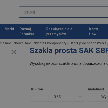
Marki
Poznaj
Rozwiązania dla
Know-
Forankra
przemysłów
How
sia łańcuchowe, łańcuchy oraz komponenty
/
Osprzęt do podnoszenia
Szakla prosta SAK SB
Wysokiej jakości szakla prosta dopuszczona 
DOR
ton
undefined
0,33
Wyb