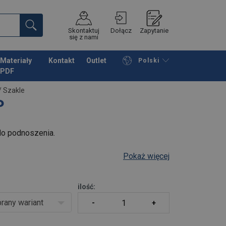
Skontaktuj
Dołącz
Zapytanie
się z nami
Materiały
Kontakt
Outlet
Polski
PDF
Przeglądaj katalog
Podsumowanie
/
Szakle
P
do podnoszenia.
Pokaż więcej
ilość:
rany wariant