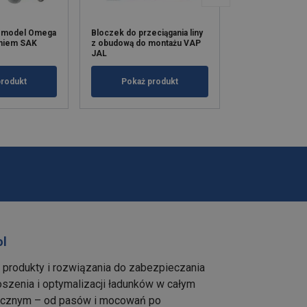
, model Omega
Bloczek do przeciągania liny
Szakle z stali n
niem SAK
z obudową do montażu VAP
JAL
Pokaż p
produkt
Pokaż produkt
ol
e produkty i rozwiązania do zabezpieczania
szenia i optymalizacji ładunków w całym
tycznym – od pasów i mocowań po