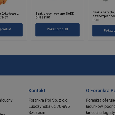
Szakla okrągła
e 2-kołowe z
Szakle ocynkowane SAKD
z zabezpiecze
 3-5T
DIN 82101
PLBP
produkt
Pokaż produkt
Pokaż 
Kontakt
O Forankra P
ańcuchy
Forankra Pol Sp. z o.o.
Forankra oferuj
Lubczyńska 6c 70-895
ładunków, podno
Szczecin
łańcuchu logis