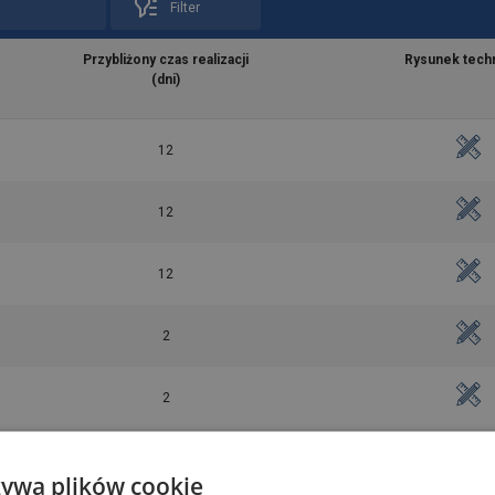
Filter
Przybliżony czas realizacji
Rysunek tech
(dni)
12
12
12
2
2
2
żywa plików cookie