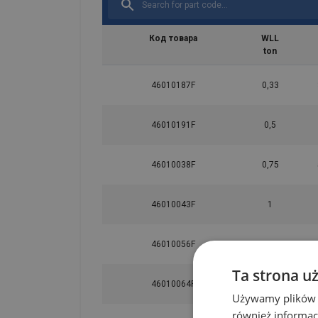
Код товара
WLL
ton
Marking:
Standard:
46010187F
0,33
Safety factor:
46010191F
0,5
46010038F
0,75
46010043F
1
46010056F
1,5
Ta strona u
46010064F
2
Używamy plików co
również informac