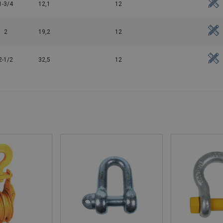
1-3/4
12,1
12
2
19,2
12
2-1/2
32,5
12