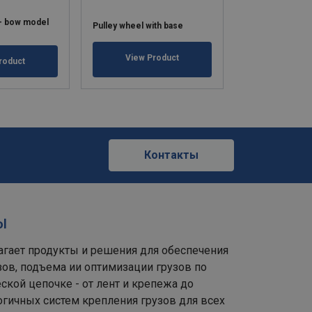
 - bow model
Stainless steel 
Pulley wheel with base
approved for lift
View Product
roduct
View Pr
Контакты
ol
лагает продукты и решения для обеспечения
зов, подъема ии оптимизации грузов по
ской цепочке - от лент и крепежа до
гичных систем крепления грузов для всех