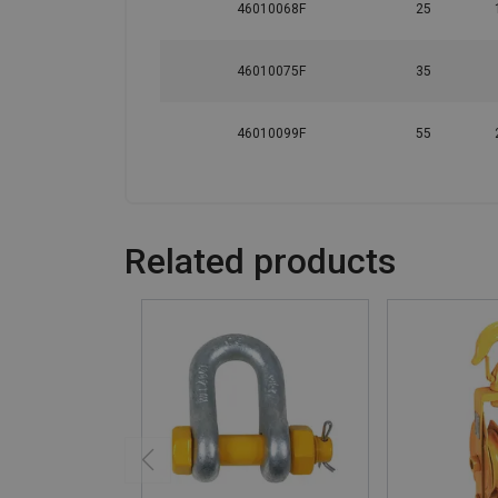
46010068F
25
46010075F
35
46010099F
55
Related products