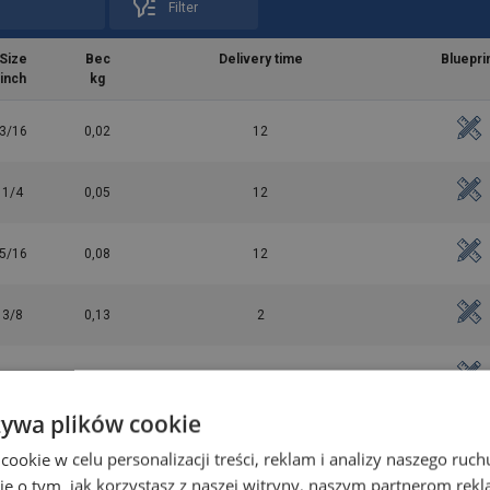
Filter
Size
Вес
Delivery time
Bluepri
inch
kg
3/16
0,02
12
1/4
0,05
12
5/16
0,08
12
3/8
0,13
2
7/16
0,2
2
żywa plików cookie
1/2
0,27
2
okie w celu personalizacji treści, reklam i analizy naszego ru
je o tym, jak korzystasz z naszej witryny, naszym partnerom re