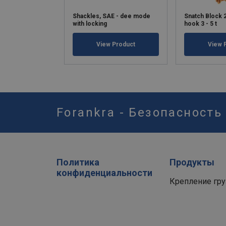
Shackles, SAE - dee mode
Snatch Block 
with locking
hook 3 - 5 t
View Product
View 
Forankra - Безопасность
Политика
Продукты
конфиденциальности
Крепление гру