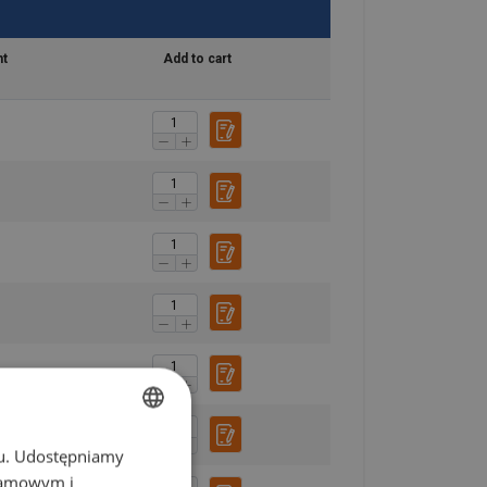
nt
Add to cart
chu. Udostępniamy
POLISH
klamowym i