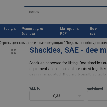
Бренды
Решения для
Материалы
Ноу-
бизнеса
PDF
хау
Стропы цепные, цепи и комплектующие
/
Подъемное оборудовани
Shackles, SAE - dee m
Shackles approved for lifting. Dee shackles ar
equipment / an installment are joined togethe
easily manipulated. They are typically suitabl
installations, when there is
WLL
ton
undefined
0,33