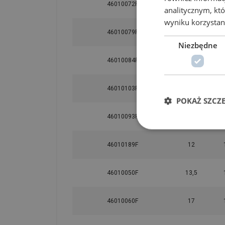
46010072F
3,25
analitycznym, któ
wyniku korzystani
46010079F
4,75
Niezbędne
46010084F
6,5
46010103F
8,5
POKAŻ SZCZ
46010093F
9,5
46010189F
12
46010050F
13,5
46010060F
17