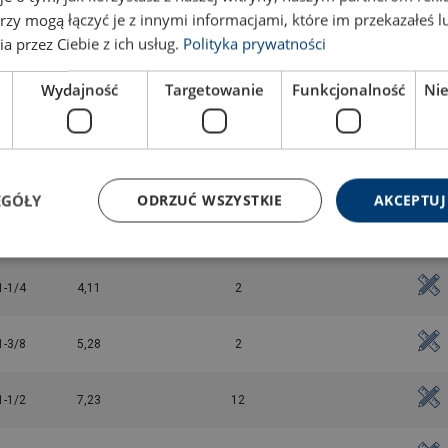
5/8
0,57
2
rzy mogą łączyć je z innymi informacjami, które im przekazałeś l
a przez Ciebie z ich usług.
Polityka prywatności
3/4
1,2
2
Wydajność
Targetowanie
Funkcjonalność
Ni
7/8
1,43
2
1
2,15
2
EGÓŁY
ODRZUĆ WSZYSTKIE
AKCEPTUJ
1-1/8
3,06
2
1-1/4
4,11
2
1-3/8
5,28
2
1-1/2
7,23
12