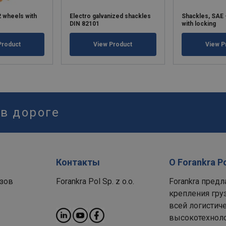
2 wheels with
Electro galvanized shackles
Shackles, SAE
DIN 82101
with locking
Product
View Product
View P
 в дороге
Контакты
О Forankra P
зов
Forankra Pol Sp. z o.o.
Forankra пред
крепления гру
всей логистиче
высокотехноло