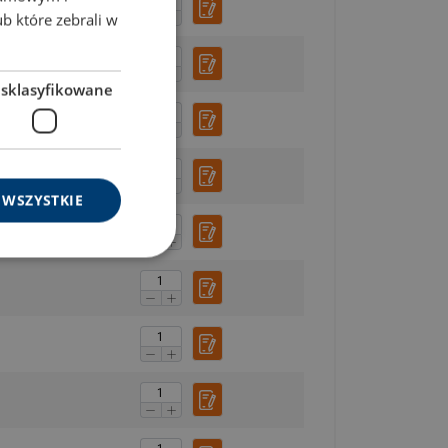
ENGLISH TRANSLATION
ub które zebrali w
esklasyfikowane
 WSZYSTKIE