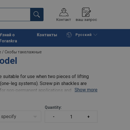
Контакт
ваш запрос
Узнай о
Контакты
Русский
Forankra
Начать покупки
К корзине
е
/
Скобы такелажные
odel
e suitable for use when two pieces of lifting
r (one-leg systems). Screw pin shackles are
Show more
e for non-permanent applications and one-off
Quantity:
specify