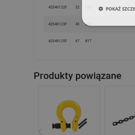
42040122F
32
520
POKAŻ SZCZ
42040123F
45
570
42040125F
67
817
Produkty powiązane