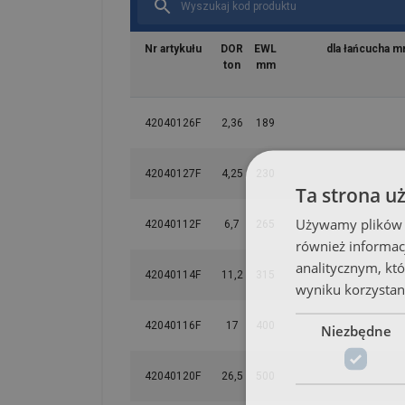
Nr artykułu
DOR
EWL
dla łańcucha m
ton
mm
42040126F
2,36
189
42040127F
4,25
230
Ta strona u
Używamy plików co
42040112F
6,7
265
również informac
analitycznym, któ
42040114F
11,2
315
wyniku korzystani
42040116F
17
400
Niezbędne
42040120F
26,5
500