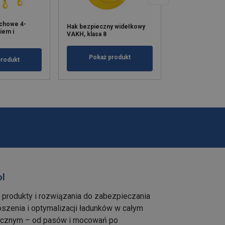
uchowe 4-
Hak bezpieczny widełkowy
Hak skracający 
iem i
VAKH, klasa 8
LYKH, klasa 8
Pokaż produkt
Pokaż p
produkt
ol
e produkty i rozwiązania do zabezpieczania
szenia i optymalizacji ładunków w całym
tycznym – od pasów i mocowań po