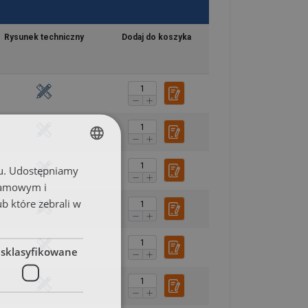
Rysunek techniczny
Dodaj do koszyka
chu. Udostępniamy
POLISH
klamowym i
ENGLISH TRANSLATION
ub które zebrali w
esklasyfikowane