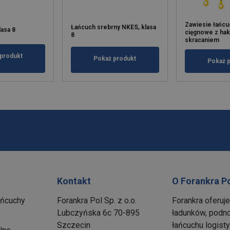
Zawiesie łańc
Łańcuch srebrny NKES, klasa
lasa 8
cięgnowe z hak
8
skracaniem
produkt
Pokaż produkt
Pokaż 
Kontakt
O Forankra P
ańcuchy
Forankra Pol Sp. z o.o.
Forankra oferuj
Lubczyńska 6c 70-895
ładunków, podno
Szczecin
łańcuchu logis