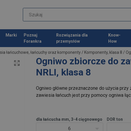
Marki
Poznaj
Rozwiązania dla
Know-
Forankra
przemysłów
How
sia łańcuchowe, łańcuchy oraz komponenty
/
Komponenty, klasa 8
/
Og
Ogniwo zbiorcze do za
NRLI, klasa 8
Ogniwo główne przeznaczone do użycia przy 
zawiesia łańcuch jest przy pomocy ogniwa łą
dla łańcucha mm, 3-4 cięgnowego
DOR
ton
6