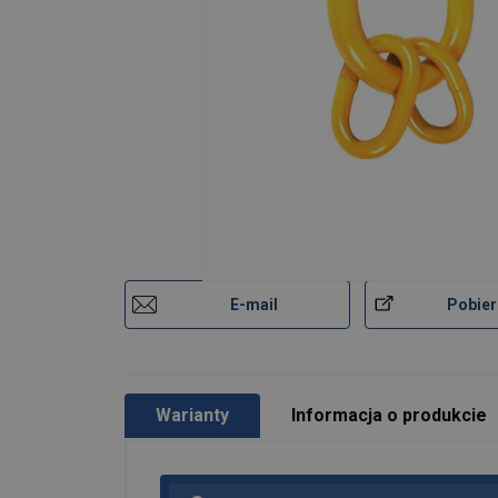
Materiał:
Znakowanie:
Zakres temperatur:
Zakończenie:
standard:
Uwaga:
Współczynnik bezpieczeństwa:
Klasa:
E-mail
Pobier
Warianty
Informacja o produkcie