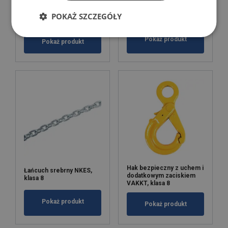
Krętlik ślizgowy LEILIUSS,
POKAŻ SZCZEGÓŁY
Łańcuch NK, klasa 8
klasa 8
Pokaż produkt
Pokaż produkt
Hak bezpieczny z uchem i
Łańcuch srebrny NKES,
dodatkowym zaciskiem
klasa 8
VAKKT, klasa 8
Pokaż produkt
Pokaż produkt