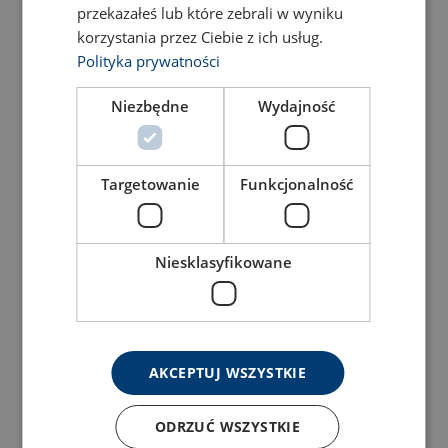
przekazałeś lub które zebrali w wyniku
korzystania przez Ciebie z ich usług.
Polityka prywatności
Niezbędne
Wydajność
Ogniwo zbiorcze do
Ogniwo przegubowe
zawiesi 3-4 cięgnowych
OMEA, klasa 8
Targetowanie
Funkcjonalność
NRLI, klasa 8
Pokaż produkt
Pokaż produkt
Niesklasyfikowane
AKCEPTUJ WSZYSTKIE
ODRZUĆ WSZYSTKIE