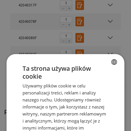
42040317F
Materiał:
Znakowanie:
Zakres temperatur:
42040078F
Zakończenie:
42040080F
standard:
Uwaga:
42040082F
Współczynnik bezpieczeństwa:
Klasa:
Ta strona używa plików
42040084F
cookie
POLISH
Używamy plików cookie w celu
ENGLISH TRANSLATION
personalizacji treści, reklam i analizy
naszego ruchu. Udostępniamy również
informacje o tym, jak korzystasz z naszej
Produkty powiązane
witryny, naszym partnerom reklamowym
i analitycznym, którzy mogą łączyć je z
innymi informacjami, które im