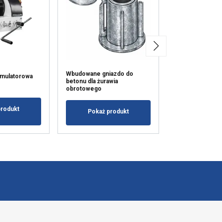
Wbudowane gniazdo do
umulatorowa
Wyciągarka aku
betonu dla żurawia
WA200
obrotowego
produkt
Pokaż p
Pokaż produkt