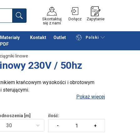
Skontaktuj
Dołącz
Zapytanie
się z nami
Materiały
Kontakt
Outlet
Polski
PDF
Przeglądaj katalog
Podsumowanie
iągniki linowe
linowy 230V / 50hz
cznikiem krańcowym wysokości i obrotowym
 sterującymi.
Pokaż więcej
odnoszenia [m]
ilość:
30