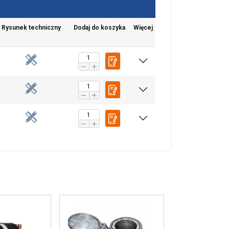
Rysunek techniczny
Dodaj do koszyka
Więcej
chu. Udostępniamy
POLISH
klamowym i
ENGLISH TRANSLATION
ub które zebrali w
esklasyfikowane
 WSZYSTKIE