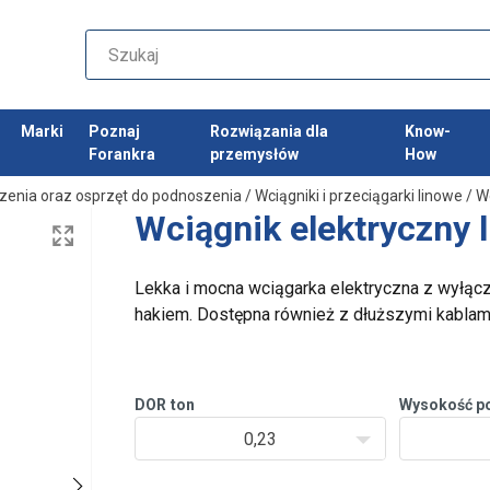
Marki
Poznaj
Rozwiązania dla
Know-
Forankra
przemysłów
How
zenia oraz osprzęt do podnoszenia
/
Wciągniki i przeciągarki linowe
/
Wc
Wciągnik elektryczny 
Lekka i mocna wciągarka elektryczna z wyłą
hakiem. Dostępna również z dłuższymi kablami
DOR
ton
Wysokość p
0,23