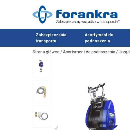
Zabezpieczenia
Asortyment do
transportu
podnoszenia
Cechy:
Dodano do zapytania
Materiał:
Strona główna
/
Asortyment do podnoszenia
/
Urząd
Znakowanie:
Zakończenie: