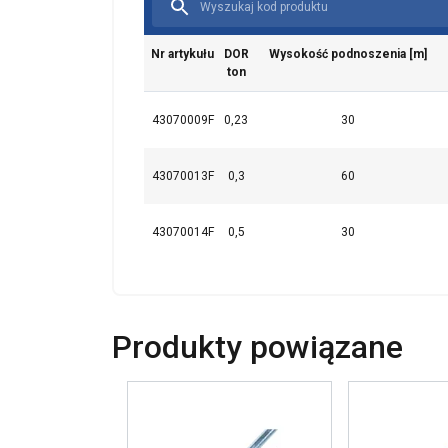
Ta strona u
Nr artykułu
DOR
Wysokość podnoszenia [m]
ton
Używamy plików co
również informac
43070009F
0,23
30
analitycznym, któ
wyniku korzystani
43070013F
0,3
60
Niezbędne
43070014F
0,5
30
POKAŻ SZCZ
Produkty powiązane