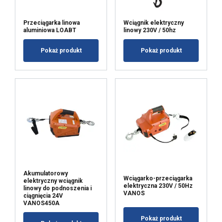
POLISH
Używamy plików cookie w celu
ENGLISH TRANSLATION
Przeciągarka linowa
Wciągnik elektryczny
personalizacji treści, reklam i analizy
aluminiowa LOABT
linowy 230V / 50hz
naszego ruchu. Udostępniamy również
informacje o tym, jak korzystasz z naszej
Pokaż produkt
Pokaż produkt
witryny, naszym partnerom reklamowym
i analitycznym, którzy mogą łączyć je z
innymi informacjami, które im
przekazałeś lub które zebrali w wyniku
korzystania przez Ciebie z ich usług.
Polityka prywatności
Niezbędne
Wydajność
Akumulatorowy
Wciągarko-przeciągarka
elektryczny wciągnik
Targetowanie
Funkcjonalność
elektryczna 230V / 50Hz
linowy do podnoszenia i
VANOS
ciągnięcia 24V
VANOS450A
Pokaż produkt
Niesklasyfikowane