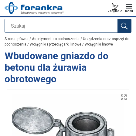
Zapytanie
menu
Szukaj
Dodano do zapytania
Strona główna
/
Asortyment do podnoszenia
/
Urządzenia oraz osprzęt do
podnoszenia
/
Wciągniki i przeciągarki linowe
/
Wciągniki linowe
Wbudowane gniazdo do
betonu dla żurawia
obrotowego