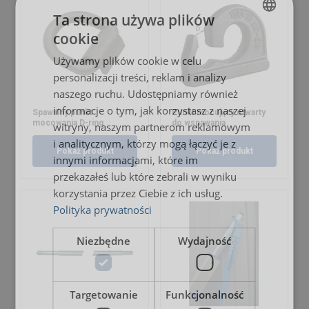
Ta strona używa plików
cookie
POLISH
Używamy plików cookie w celu
ENGLISH TRANSLATION
personalizacji treści, reklam i analizy
naszego ruchu. Udostępniamy również
informacje o tym, jak korzystasz z naszej
Spawalny punkt
Punkt mocujący otwarty
mocowania D-ring
do wspawania
witryny, naszym partnerom reklamowym
i analitycznym, którzy mogą łączyć je z
Pokaż produkt
Pokaż produkt
innymi informacjami, które im
przekazałeś lub które zebrali w wyniku
korzystania przez Ciebie z ich usług.
Polityka prywatności
Niezbędne
Wydajność
Targetowanie
Funkcjonalność