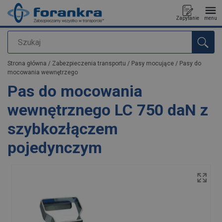
Zapytanie
menu
Szukaj
Dodano do zapytania
Strona główna
/
Zabezpieczenia transportu
/
Pasy mocujące
/
Pasy do
mocowania wewnętrzego
Pas do mocowania
wewnętrznego LC 750 daN z
szybkozłączem
pojedynczym