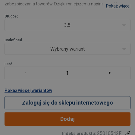
zabezpieczania towarów. Dzięki mniejszemu napinaczowi i
Pokaż więcej
mniejszej siły napinania jest zminimalizowane ryzyko
uszkodzenia pojazdu. Wszystkie komponenty są testowane i
Długość
wysokiej jakoś
3,5
undefined
Wybrany wariant
ilość:
Pokaż więcej wariantów
Zaloguj się do sklepu internetowego
Dodaj
25010542F
Indeks produktu: