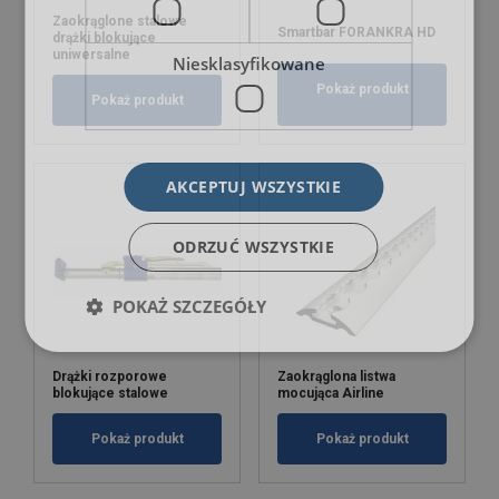
Zaokrąglone stalowe
Smartbar FORANKRA HD
drążki blokujące
uniwersalne
Niesklasyfikowane
Pokaż produkt
Pokaż produkt
AKCEPTUJ WSZYSTKIE
ODRZUĆ WSZYSTKIE
POKAŻ SZCZEGÓŁY
Drążki rozporowe
Zaokrąglona listwa
blokujące stalowe
mocująca Airline
Pokaż produkt
Pokaż produkt