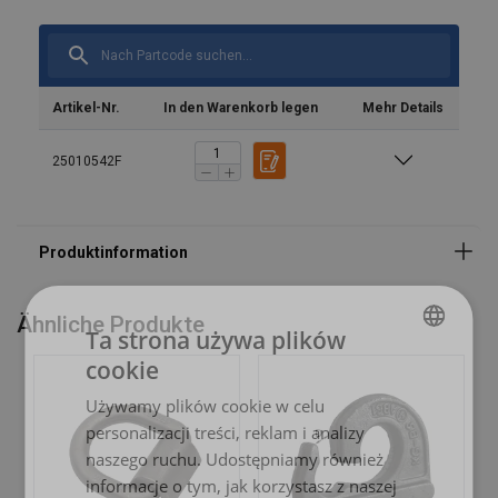
Material:
Kennzeichnung:
Artikel-Nr.
In den Warenkorb legen
Mehr Details
25010542F
Ähnliche Produkte
Ta strona używa plików
cookie
POLISH
Używamy plików cookie w celu
ENGLISH TRANSLATION
personalizacji treści, reklam i analizy
naszego ruchu. Udostępniamy również
informacje o tym, jak korzystasz z naszej