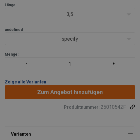
hoher Qualität, um eine lange Haltbarkeit und hohe
Länge
3,5
undefined
specify
Menge:
Zeige alle Varianten
Zum Angebot hinzufügen
25010542F
Produktnummer: