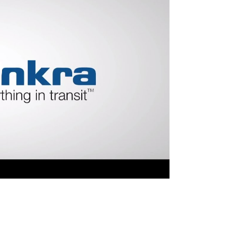
esklasyfikowane
 WSZYSTKIE