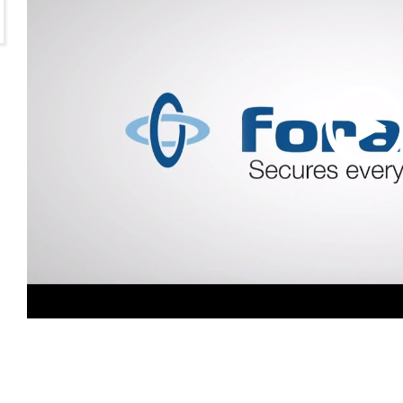
Wydajność
Targetowanie
Funkcjonalność
Ni
EGÓŁY
ODRZUĆ WSZYSTKIE
AKCEPTUJ