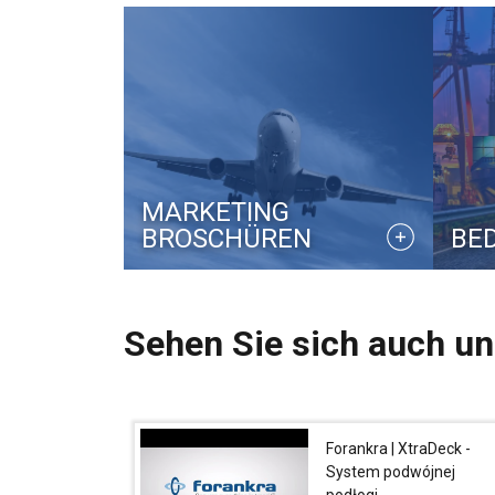
MARKETING
BROSCHÜREN
BE
Ta strona u
Sehen Sie sich auch un
Używamy plików co
również informac
analitycznym, któ
wyniku korzystani
Forankra | XtraDeck -
System podwójnej
podłogi