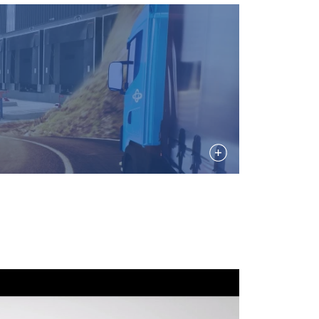
chu. Udostępniamy
POLISH
klamowym i
ENGLISH TRANSLATION
ub które zebrali w