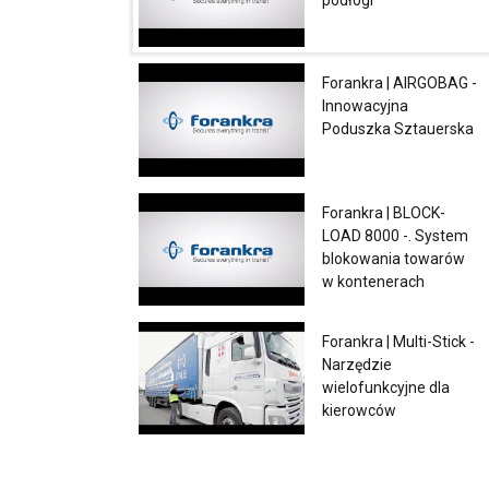
Niezbędne
Forankra | AIRGOBAG -
Innowacyjna
POKAŻ SZCZ
Poduszka Sztauerska
Forankra | BLOCK-
LOAD 8000 -. System
blokowania towarów
w kontenerach
Forankra | Multi-Stick -
Narzędzie
wielofunkcyjne dla
kierowców
Forankra Polska |