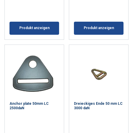
innymi informacjami, które im
przekazałeś lub które zebrali w wyniku
korzystania przez Ciebie z ich usług.
Polityka prywatności
Produkt anzeigen
Produkt anzeigen
Niezbędne
Wydajność
Targetowanie
Funkcjonalność
Niesklasyfikowane
Anchor plate 50mm LC
Dreieckiges Ende 50 mm LC
2500daN
3000 daN
AKCEPTUJ WSZYSTKIE
ODRZUĆ WSZYSTKIE