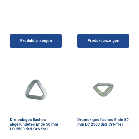
Produkt anzeigen
Produkt anzeigen
Ta strona używa plików
cookie
POLISH
Używamy plików cookie w celu
ENGLISH TRANSLATION
personalizacji treści, reklam i analizy
naszego ruchu. Udostępniamy również
informacje o tym, jak korzystasz z naszej
Dreieckiges flaches
Dreieckiges flaches Ende 50
abgerundetes Ende 50 mm
witryny, naszym partnerom reklamowym
mm LC 2500 daN Cr6-frei
LC 2500 daN Cr6-frei
i analitycznym, którzy mogą łączyć je z