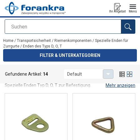
Ihr Angebot
Menü
Suchen
Anfragen
Home
/
Transportsicherheit
/
Riemenkomponenten
/
Spezielle Enden für
Zurrgurte
/
Enden des Typs D, O, T
FILTER & UNTERKATEGORIEN
Enden des Typs D, O, T
Gefundene Artikel:
14
Default
Spezielle Enden Typ D, O, T zur Befestigung.
Mehr anzeigen