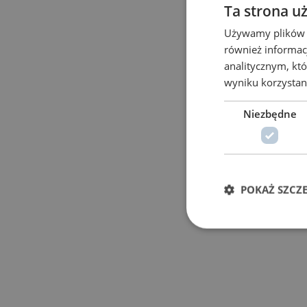
Ta strona u
Używamy plików co
również informac
analitycznym, któ
wyniku korzystani
Niezbędne
POKAŻ SZCZ