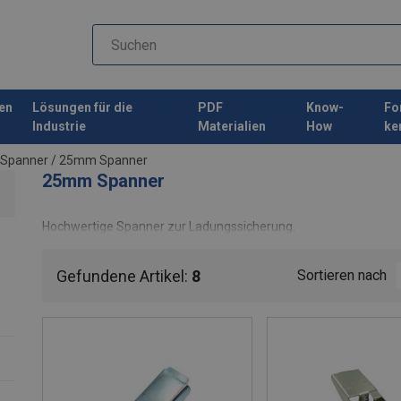
en
Lösungen für die
PDF
Know-
Fo
Industrie
Materialien
How
ke
Spanner
/
25mm Spanner
25mm Spanner
Hochwertige Spanner zur Ladungssicherung.
Gefundene Artikel:
8
Sortieren nach