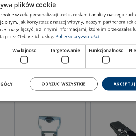
żywa plików cookie
okie w celu personalizacji treści, reklam i analizy naszego ru
je o tym, jak korzystasz z naszej witryny, naszym partnerom re
rzy mogą łączyć je z innymi informacjami, które im przekazałeś l
a przez Ciebie z ich usług.
Polityka prywatności
Spanner 25 mm schwarze Linie LC
Spanner 25 mm AISI 3
1000 daN 121 x 60 mm
daN 109 x 36 mm
Wydajność
Targetowanie
Funkcjonalność
Ni
EGÓŁY
ODRZUĆ WSZYSTKIE
AKCEPTUJ
Produkt anzeigen
Produkt anze