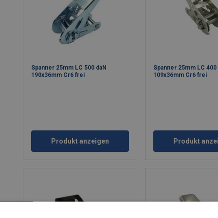
Spanner 25mm LC 500 daN
Spanner 25mm LC 400
190x36mm Cr6 frei
109x36mm Cr6 frei
Produkt anzeigen
Produkt anze