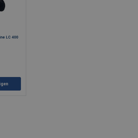
ine LC 400
igen