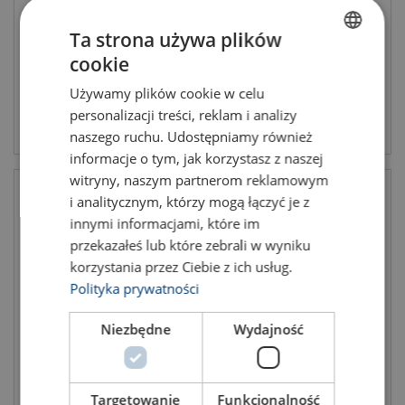
Ta strona używa plików
cookie
POLISH
Używamy plików cookie w celu
ENGLISH TRANSLATION
personalizacji treści, reklam i analizy
Produkt anzeigen
Produkt anzeigen
naszego ruchu. Udostępniamy również
informacje o tym, jak korzystasz z naszej
witryny, naszym partnerom reklamowym
i analitycznym, którzy mogą łączyć je z
innymi informacjami, które im
przekazałeś lub które zebrali w wyniku
korzystania przez Ciebie z ich usług.
Polityka prywatności
Niezbędne
Wydajność
Buckle Ecolash
Universelle Verschlüsse
Targetowanie
Funkcjonalność