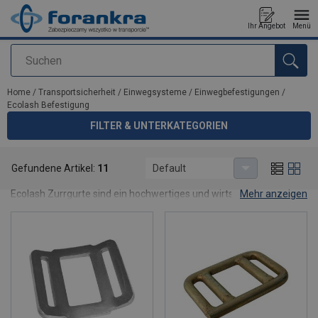
Ihr Angebot
Menü
Suchen
Anfragen
Home
/
Transportsicherheit
/
Einwegsysteme
/
Einwegbefestigungen
/
Ecolash Befestigung
FILTER & UNTERKATEGORIEN
Ecolash Befestigung
Gefundene Artikel:
11
Default
Ecolash Zurrgurte sind ein hochwertiges und wirtschaftliches
Mehr anzeigen
Zurrsystem für Einmalladungen.