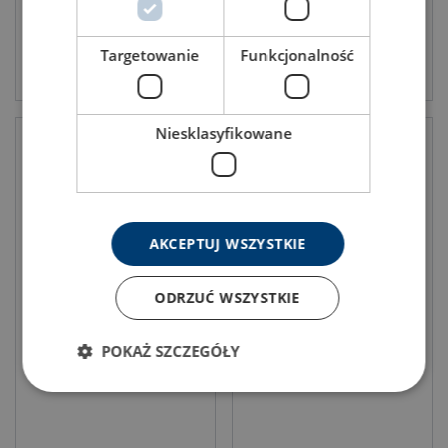
Targetowanie
Funkcjonalność
Produkt anzeigen
Produkt anzeigen
Niesklasyfikowane
AKCEPTUJ WSZYSTKIE
ODRZUĆ WSZYSTKIE
Hebepunkt zum Schweißen,
Haken zum Heben von
Klasse 8
Containern - Boden 50 T 4
Stk./Satz
POKAŻ SZCZEGÓŁY
Tragfähigkeit: 1.12 - 15 t
Güteklasse: 8 - 8
Tragfähigkeit: 50 - 50 t