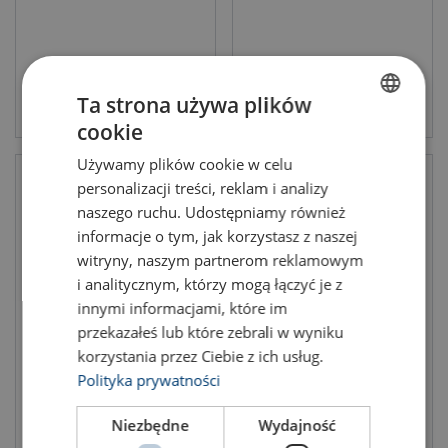
Produkt anzeigen
Ta strona używa plików
Produkt anzeigen
cookie
POLISH
Używamy plików cookie w celu
ENGLISH TRANSLATION
personalizacji treści, reklam i analizy
naszego ruchu. Udostępniamy również
informacje o tym, jak korzystasz z naszej
witryny, naszym partnerom reklamowym
i analitycznym, którzy mogą łączyć je z
innymi informacjami, które im
przekazałeś lub które zebrali w wyniku
Lifting Eye Starpoint VRS-F
korzystania przez Ciebie z ich usług.
RUD INOX-STAR Lifting Eye
with variable length
Bolt
Polityka prywatności
Tragfähigkeit: 0.4 - 4.5
Tragfähigkeit: 0.5 - 2.5 t
Niezbędne
Wydajność