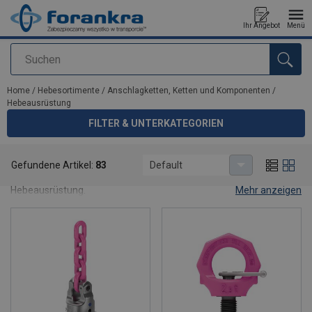
Ihr Angebot
Menü
Suchen
Anfragen
Home
/
Hebesortimente
/
Anschlagketten, Ketten und Komponenten
/
Hebeausrüstung
FILTER & UNTERKATEGORIEN
Hebeausrüstung
Gefundene Artikel:
83
Default
Hebeausrüstung.
Mehr anzeigen