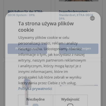
Stützbalken für das XTRA-
Doppelbodensystem –
DECK-System - DPA
Standardset, XTRA-DECK
DPA
Ta strona używa plików
cookie
POLISH
Używamy plików cookie w celu
ENGLISH TRANSLATION
personalizacji treści, reklam i analizy
naszego ruchu. Udostępniamy również
Produkt anzeigen
Produkt anzeigen
informacje o tym, jak korzystasz z naszej
witryny, naszym partnerom reklamowym
i analitycznym, którzy mogą łączyć je z
innymi informacjami, które im
przekazałeś lub które zebrali w wyniku
korzystania przez Ciebie z ich usług.
Polityka prywatności
Niezbędne
Wydajność