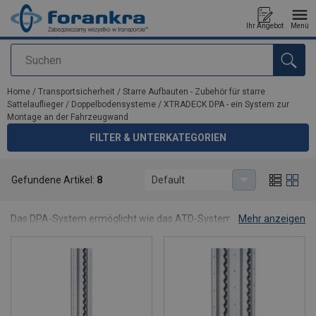
Ihr Angebot
Menü
Suchen
Anfragen
Home
/
Transportsicherheit
/
Starre Aufbauten - Zubehör für starre
Sattelauflieger
/
Doppelbodensysteme
/
XTRADECK DPA - ein System zur
Montage an der Fahrzeugwand
FILTER & UNTERKATEGORIEN
XTRADECK DPA - ein System zur Montage an der
Gefundene Artikel:
8
Default
Fahrzeugwand
Das DPA-System ermöglicht wie das ATD-System die
Mehr anzeigen
Verdoppelung der Ladekapazität des Transporters durch
Hinzufügen einer zweiten Ebene mit Trägern.
Verstellbare Höhe des Doppelbodens.
Stützträger gleiten in Schienen, die an den Seiten des
Lieferwagens angebracht sind.