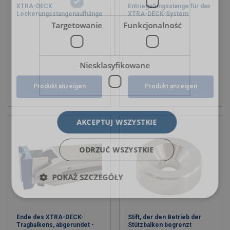
XTRA-DECK
Entriegelungsstange für das
Lockerungsstangenaufhänger
XTRA-DECK-System
Targetowanie
Funkcjonalność
Niesklasyfikowane
Produkt anzeigen
Produkt anzeigen
AKCEPTUJ WSZYSTKIE
ODRZUĆ WSZYSTKIE
POKAŻ SZCZEGÓŁY
Ende des XTRA-DECK-
Stift, der den Betrieb der
Tragbalkens, abgerundet -
Stützbalken begrenzt