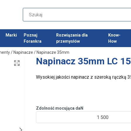
Marki
Poznaj
Rozwiązania dla
Know-
Forankra
przemysłów
How
nenty
/
Napinacze
/
Napinacze 35mm
Napinacz 35mm LC 1
Wysokiej jakości napinacz z szeroką rączką
Zdolność mocująca daN
1 500