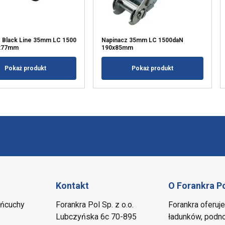
 Black Line 35mm LC 1500
Napinacz 35mm LC 1500daN
6x77mm
190x85mm
Pokaż produkt
Pokaż produkt
Kontakt
O Forankra P
ańcuchy
Forankra Pol Sp. z o.o.
Forankra oferuj
Lubczyńska 6c 70-895
ładunków, podno