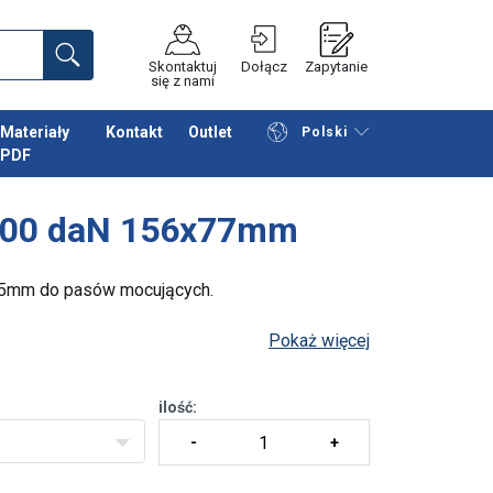
Skontaktuj
Dołącz
Zapytanie
się z nami
Materiały
Kontakt
Outlet
Polski
PDF
Przeglądaj katalog
Podsumowanie
500 daN 156x77mm
 35mm do pasów mocujących.
Pokaż więcej
ilość: