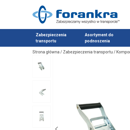
Materiał:
Znakowanie:
Zakończenie:
standard:
Zabezpieczenia
Asortyment do
transportu
podnoszenia
Dodano do zapytania
Strona główna
/
Zabezpieczenia transportu
/
Kompo