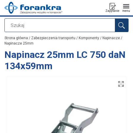
Zapytanie
menu
Szukaj
Dodano do zapytania
Strona główna
/
Zabezpieczenia transportu
/
Komponenty
/
Napinacze
/
Napinacze 25mm
Napinacz 25mm LC 750 daN
134x59mm