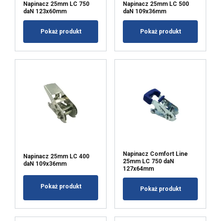
Napinacz 25mm LC 750
Napinacz 25mm LC 500
przekazałeś lub które zebrali w wyniku
daN 123x60mm
daN 109x36mm
korzystania przez Ciebie z ich usług.
Polityka prywatności
Pokaż produkt
Pokaż produkt
Niezbędne
Wydajność
Targetowanie
Funkcjonalność
Niesklasyfikowane
Napinacz Comfort Line
Napinacz 25mm LC 400
25mm LC 750 daN
daN 109x36mm
127x64mm
AKCEPTUJ WSZYSTKIE
Pokaż produkt
Pokaż produkt
ODRZUĆ WSZYSTKIE