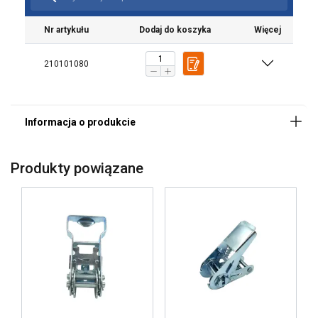
Nr artykułu
Dodaj do koszyka
Więcej
210101080
Ta strona używa plików
Produkty powiązane
cookie
POLISH
Używamy plików cookie w celu
ENGLISH TRANSLATION
personalizacji treści, reklam i analizy
naszego ruchu. Udostępniamy również
informacje o tym, jak korzystasz z naszej
witryny, naszym partnerom reklamowym
i analitycznym, którzy mogą łączyć je z
innymi informacjami, które im