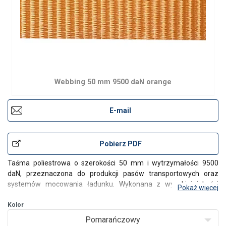
Webbing 50 mm 9500 daN orange
E-mail
Pobierz PDF
Taśma poliestrowa o szerokości 50 mm i wytrzymałości 9500
daN, przeznaczona do produkcji pasów transportowych oraz
systemów mocowania ładunku. Wykonana z wysokiej jakości
Pokaż więcej
włókien poliestrowych, zapewnia wysoką odporność na
rozciąganie, ścieranie oraz działanie czynników atmosferycznych.
Kolor
Pomarańczowy