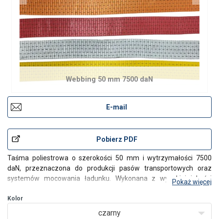
Webbing 50 mm 7500 daN
E-mail
Pobierz PDF
Taśma poliestrowa o szerokości 50 mm i wytrzymałości 7500
daN, przeznaczona do produkcji pasów transportowych oraz
systemów mocowania ładunku. Wykonana z wysokiej jakości
Pokaż więcej
włókien poliestrowych, zapewnia wysoką odporność na
rozciąganie, ścieranie oraz działanie czynników atmosferycznych.
Kolor
czarny