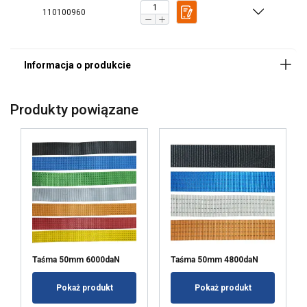
przekazałeś lub które zebrali w wyniku
110100960
korzystania przez Ciebie z ich usług.
Polityka prywatności
Niezbędne
Wydajność
Produkty powiązane
Targetowanie
Funkcjonalność
Niesklasyfikowane
AKCEPTUJ WSZYSTKIE
Taśma 50mm 6000daN
Taśma 50mm 4800daN
Pokaż produkt
Pokaż produkt
ODRZUĆ WSZYSTKIE