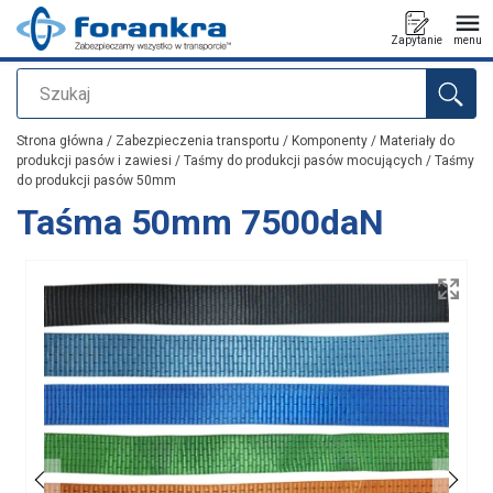
Zapytanie
menu
Szukaj
Dodano do zapytania
Strona główna
/
Zabezpieczenia transportu
/
Komponenty
/
Materiały do
produkcji pasów i zawiesi
/
Taśmy do produkcji pasów mocujących
/
Taśmy
do produkcji pasów 50mm
Taśma 50mm 7500daN