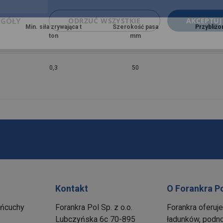
EGÓŁY
ODRZUĆ WSZYSTKIE
AKCEPTUJ
Min. siła zrywająca t
Szerokość pasa
Przybliżon
ton
mm
0,3
50
Kontakt
O Forankra P
ańcuchy
Forankra Pol Sp. z o.o.
Forankra oferuj
Lubczyńska 6c 70-895
ładunków, podno