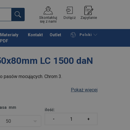
Skontaktuj
Dołącz
Zapytanie
się z nami
Materiały
Kontakt
Outlet
Polski
PDF
Przeglądaj katalog
Podsumowanie
50x80mm LC 1500 daN
o pasów mocujących. Chrom 3.
Pokaż więcej
pasa
mm
ilość:
50