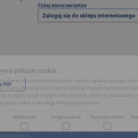
Pokaż więcej wariantów
Zaloguj się do sklepu internetowego
żywa plików cookie
okie w celu personalizacji treści, reklam i analizy naszego ru
z PDF
je o tym, jak korzystasz z naszej witryny, naszym partnerom re
rzy mogą łączyć je z innymi informacjami, które im przekazałeś l
a przez Ciebie z ich usług.
Polityka prywatności
Wydajność
Targetowanie
Funkcjonalność
Ni