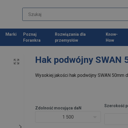
Marki
Poznaj
Rozwiązania dla
Know-
Forankra
przemysłów
How
Hak podwójny SWAN 
Wysokiej jakości hak podwójny SWAN 50mm d
Szerokość 
Zdolność mocująca daN
1 500