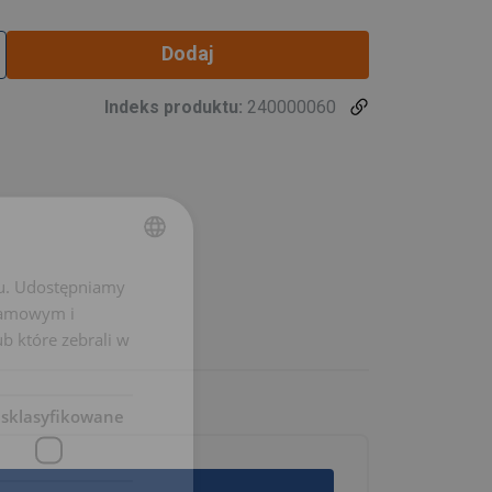
Dodaj
Indeks produktu:
240000060
chu. Udostępniamy
POLISH
klamowym i
ENGLISH TRANSLATION
ub które zebrali w
esklasyfikowane