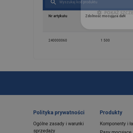
POKAŻ SZCZ
Nr artykułu
Zdolność mocująca daN
240000060
1 500
Polityka prywatności
Produkty
Ogólne zasady i warunki
Komponenty i ł
sprzedaży
Pasy mocujące