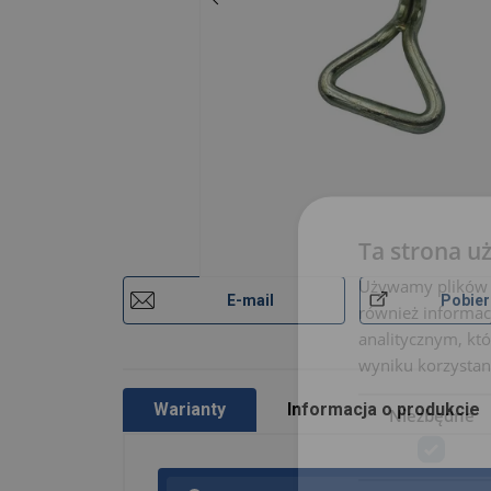
Ta strona u
Używamy plików co
E-mail
Pobier
również informac
analitycznym, któ
wyniku korzystani
Warianty
Informacja o produkcie
Niezbędne