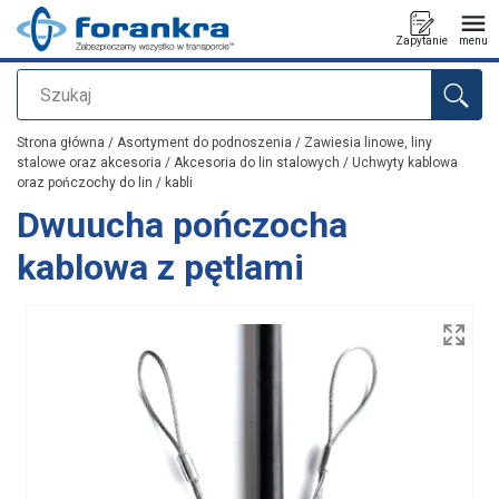
Zapytanie
menu
Szukaj
Dodano do zapytania
Strona główna
/
Asortyment do podnoszenia
/
Zawiesia linowe, liny
stalowe oraz akcesoria
/
Akcesoria do lin stalowych
/
Uchwyty kablowa
oraz pończochy do lin / kabli
Dwuucha pończocha
kablowa z pętlami