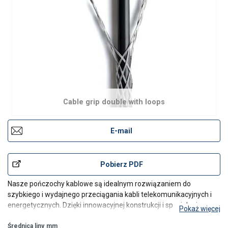
Cable grip double with loops
E-mail
Pobierz PDF
Nasze pończochy kablowe są idealnym rozwiązaniem do
szybkiego i wydajnego przeciągania kabli telekomunikacyjnych i
energetycznych. Dzięki innowacyjnej konstrukcji i specjalnej
Pokaż więcej
budowie, nasze pończochy kablowe gwarantują ochronę przed
zerwaniem podczas maszynowego przeciągania kabli. W pełn
Średnica liny
mm