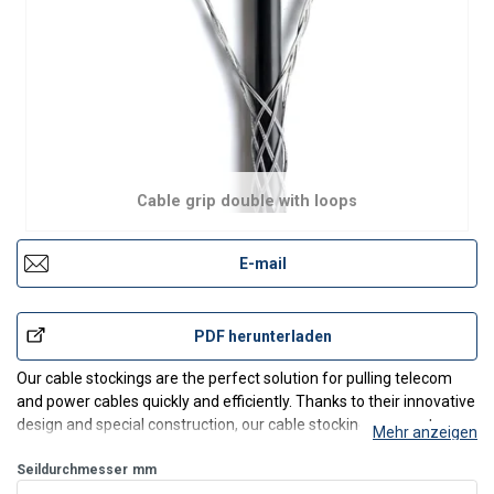
Cable grip double with loops
E-mail
PDF herunterladen
Our cable stockings are the perfect solution for pulling telecom
and power cables quickly and efficiently. Thanks to their innovative
design and special construction, our cable stockings guarantee
Mehr anzeigen
protection against breakage during machine pulling of cables. Fully
compliant with national and Europea
Seildurchmesser
mm