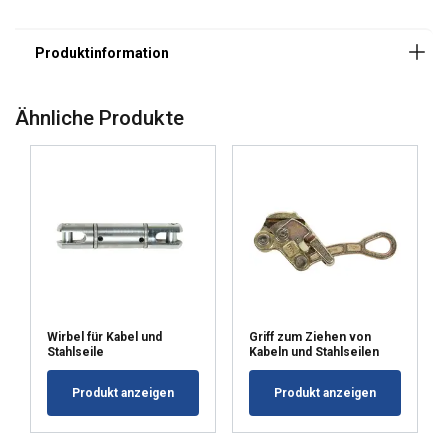
innymi informacjami, które im
przekazałeś lub które zebrali w wyniku
korzystania przez Ciebie z ich usług.
Polityka prywatności
Ähnliche Produkte
Niezbędne
Wydajność
Targetowanie
Funkcjonalność
Niesklasyfikowane
Wirbel für Kabel und
Griff zum Ziehen von
Stahlseile
Kabeln und Stahlseilen
AKCEPTUJ WSZYSTKIE
Produkt anzeigen
Produkt anzeigen
ODRZUĆ WSZYSTKIE