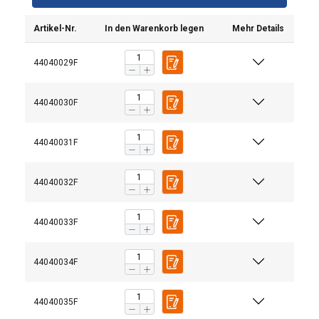
Artikel-Nr.
In den Warenkorb legen
Mehr Details
44040029F
44040030F
44040031F
Ta strona używa plików
44040032F
cookie
POLISH
Używamy plików cookie w celu
ENGLISH TRANSLATION
44040033F
personalizacji treści, reklam i analizy
naszego ruchu. Udostępniamy również
44040034F
informacje o tym, jak korzystasz z naszej
witryny, naszym partnerom reklamowym
i analitycznym, którzy mogą łączyć je z
44040035F