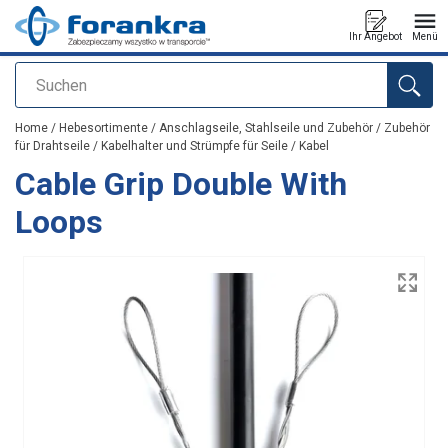
Ihr Angebot
Menü
Suchen
Anfragen
Home
/
Hebesortimente
/
Anschlagseile, Stahlseile und Zubehör
/
Zubehör
für Drahtseile
/
Kabelhalter und Strümpfe für Seile / Kabel
Cable Grip Double With
Loops