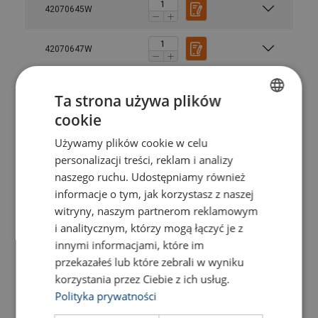
42070645W
42070647W
42070649W
Ta strona używa plików
cookie
POLISH
42070651W
Używamy plików cookie w celu
ENGLISH TRANSLATION
personalizacji treści, reklam i analizy
42070655W
naszego ruchu. Udostępniamy również
informacje o tym, jak korzystasz z naszej
42070653W
witryny, naszym partnerom reklamowym
i analitycznym, którzy mogą łączyć je z
innymi informacjami, które im
42070659W
przekazałeś lub które zebrali w wyniku
korzystania przez Ciebie z ich usług.
42070657W
Polityka prywatności