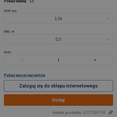
Pokaż tabelę
ładunków w różnych branżach przemysłu. S
DOR
ton
2,36
EWL
m
0,5
ilość:
Pokaż więcej wariantów
Zaloguj się do sklepu internetowego
Dodaj
42070691W
Indeks produktu: