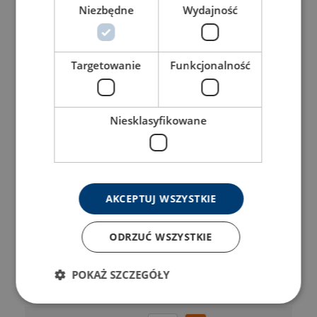
Niezbędne
Wydajność
42070663W
42070661W
Targetowanie
Funkcjonalność
42070665W
Niesklasyfikowane
42070667W
42070669W
AKCEPTUJ WSZYSTKIE
42070675W
ODRZUĆ WSZYSTKIE
42070673W
POKAŻ SZCZEGÓŁY
42070679W