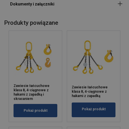
22
15,00
12,00
30,00
21,20
Współczynnik bezpieczeństwa:
26
21,20
17,00
42,40
30,00
Klasa:
32
31,50
25,20
63,00
45,00
Produkty powiązane
Factor (K
)
1
0,8
2
1,4
L
When a multi-leg sling is used in a chocker hitch, re
Zawiesie łańcuchowe
Zawiesie łańcuchowe
klasa 8, 4-cięgnowe z
klasa 8, 4-cięgnowe z
hakami z zapadką i
hakami z zapadką
skracaniem
Pokaż produkt
Pokaż produkt