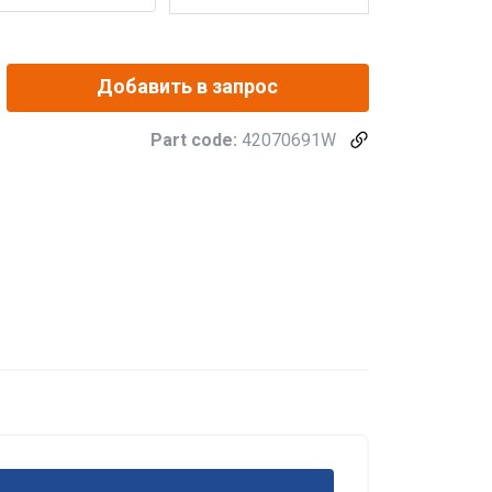
Добавить в запрос
Part code:
42070691W