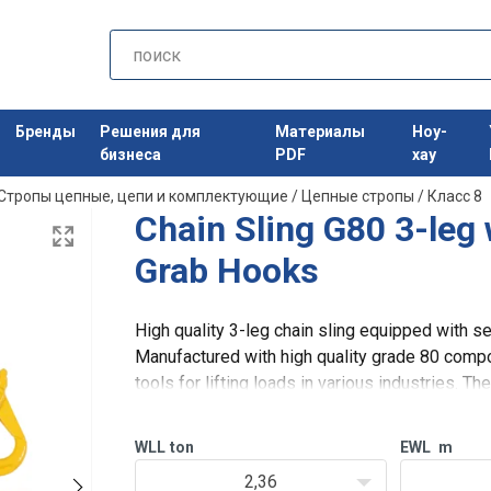
Бренды
Решения для
Материалы
Ноу-
бизнеса
PDF
хау
Стропы цепные, цепи и комплектующие
/
Цепные стропы
/
Класс 8
Chain Sling G80 3-leg
Grab Hooks
High quality 3-leg chain sling equipped with s
Manufactured with high quality grade 80 compo
tools for lifting loads in various industries. Th
transporting and lifting loads.
WLL
ton
EWL
m
2,36