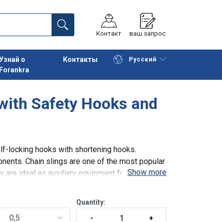
Контакт
ваш запрос
Узнай о
Контакты
Русский
Forankra
Начать покупки
К корзине
 with Safety Hooks and
elf-locking hooks with shortening hooks.
nents. Chain slings are one of the most popular
Show more
ey are ideal as auxiliary equipment for
Quantity:
0,5