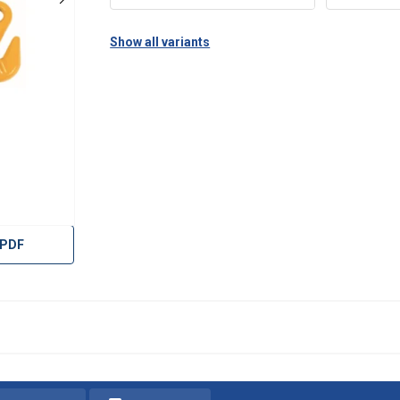
Show all variants
 PDF