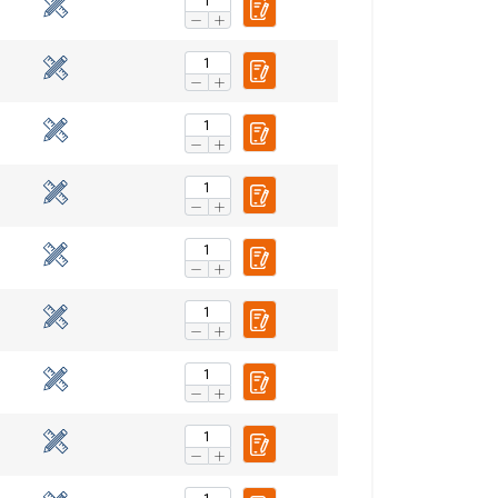
chu. Udostępniamy
POLISH
klamowym i
ENGLISH TRANSLATION
ub które zebrali w