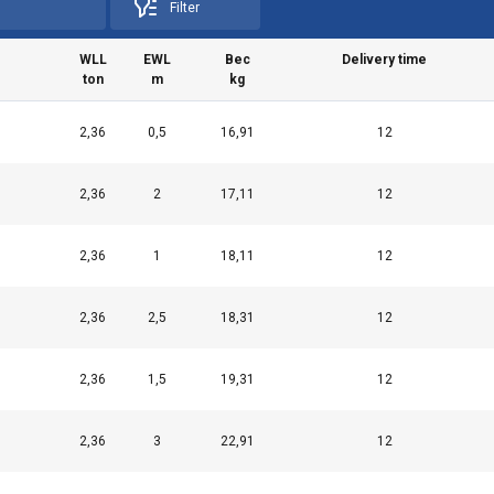
Filter
WLL
EWL
Вес
Delivery time
ton
m
kg
2,36
0,5
16,91
12
2,36
2
17,11
12
2,36
1
18,11
12
2,36
2,5
18,31
12
2,36
1,5
19,31
12
2,36
3
22,91
12