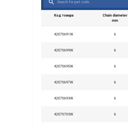
Код товара
Chain diameter
mm
42070691W
6
42070699W
6
42070695W
6
42070697W
6
42070693W
6
42070703W
6