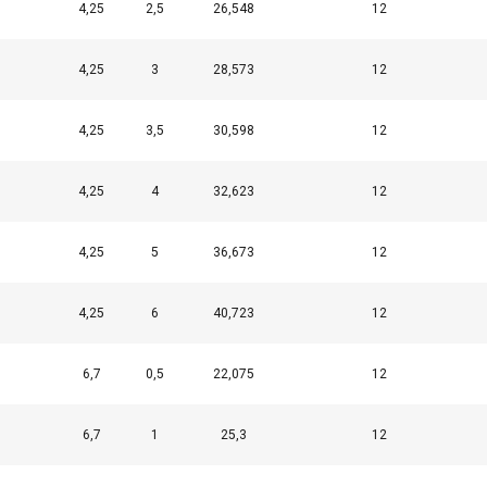
4,25
2,5
26,548
12
4,25
3
28,573
12
4,25
3,5
30,598
12
4,25
4
32,623
12
4,25
5
36,673
12
4,25
6
40,723
12
żywa plików cookie
okie w celu personalizacji treści, reklam i analizy naszego ru
6,7
0,5
22,075
12
je o tym, jak korzystasz z naszej witryny, naszym partnerom re
rzy mogą łączyć je z innymi informacjami, które im przekazałeś l
6,7
1
25,3
12
a przez Ciebie z ich usług.
Polityka prywatności