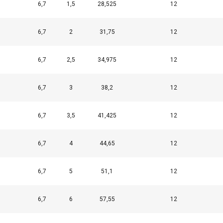
6,7
1,5
28,525
12
Wydajność
Targetowanie
Funkcjonalność
Ni
6,7
2
31,75
12
6,7
2,5
34,975
12
EGÓŁY
ODRZUĆ WSZYSTKIE
AKCEPTUJ
6,7
3
38,2
12
6,7
3,5
41,425
12
6,7
4
44,65
12
6,7
5
51,1
12
6,7
6
57,55
12