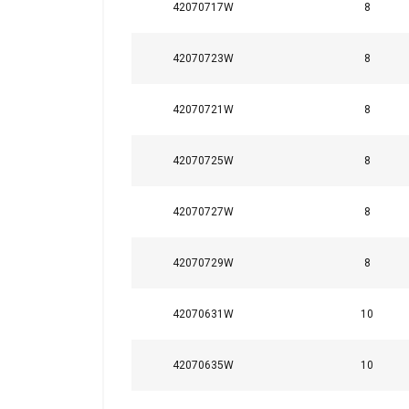
42070717W
8
42070723W
8
42070721W
8
42070725W
8
42070727W
8
42070729W
8
Ta strona u
Używamy plików co
42070631W
10
również informac
analitycznym, któ
42070635W
10
wyniku korzystani