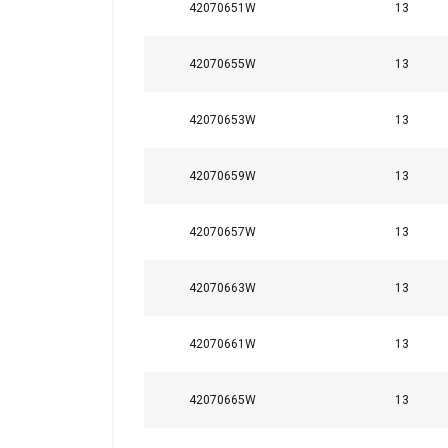
42070651W
13
42070655W
13
Marking:
Standard:
42070653W
13
Safety factor:
Класс:
42070659W
13
42070657W
13
42070663W
13
42070661W
13
42070665W
13