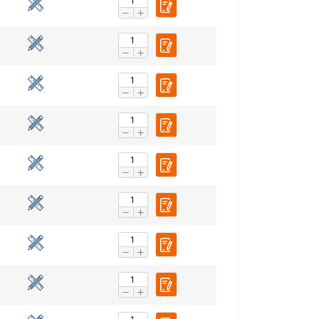
esklasyfikowane
 WSZYSTKIE