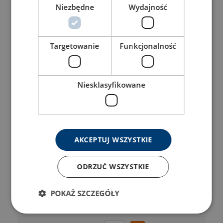
Niezbędne
Wydajność
42070490W
42070488W
Targetowanie
Funkcjonalność
42070492W
Niesklasyfikowane
42070494W
42070496W
AKCEPTUJ WSZYSTKIE
42070502W
ODRZUĆ WSZYSTKIE
42070500W
POKAŻ SZCZEGÓŁY
42070505W