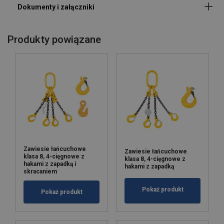
22
15,00
12,00
30,00
21,20
Współczynnik bezpieczeństwa:
26
21,20
17,00
42,40
30,00
Klasa:
32
31,50
25,20
63,00
45,00
Produkty powiązane
Factor (K
)
1
0,8
2
1,4
L
When a multi-leg sling is used in a chocker hitch, re
Zawiesie łańcuchowe
Zawiesie łańcuchowe
klasa 8, 4-cięgnowe z
klasa 8, 4-cięgnowe z
hakami z zapadką i
hakami z zapadką
skracaniem
Pokaż produkt
Pokaż produkt