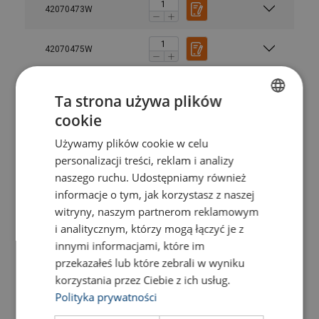
42070473W
42070475W
42070477W
Ta strona używa plików
cookie
POLISH
42070479W
Używamy plików cookie w celu
ENGLISH TRANSLATION
personalizacji treści, reklam i analizy
42070483W
naszego ruchu. Udostępniamy również
informacje o tym, jak korzystasz z naszej
42070481W
witryny, naszym partnerom reklamowym
i analitycznym, którzy mogą łączyć je z
innymi informacjami, które im
42070486W
przekazałeś lub które zebrali w wyniku
korzystania przez Ciebie z ich usług.
42070485W
Polityka prywatności