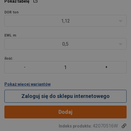
Pokaż tabelę
ładunków w różnych branżach przemysłu. Spr
DOR
ton
1,12
EWL
m
0,5
ilość:
Pokaż więcej wariantów
Zaloguj się do sklepu internetowego
Dodaj
42070516W
Indeks produktu: