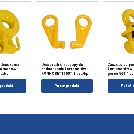
odnoszenia
Uniwersalne zaczepy do
Zaczepy do po
KONMKVA -
podnoszenia kontenerów -
kontenerów K
t./kpl
KONNOSETTI 50T 4 szt./kpl
górne 56T 4 szt
produkt
Pokaż produkt
Pokaż 