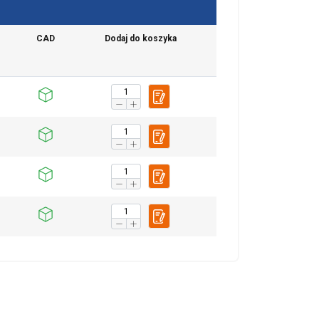
CAD
Dodaj do koszyka
chu. Udostępniamy
POLISH
klamowym i
ENGLISH TRANSLATION
ub które zebrali w
esklasyfikowane
 WSZYSTKIE