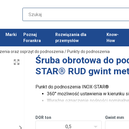
Marki
Poznaj
Rozwiązania dla
Know-
Forankra
przemysłów
How
zenia oraz osprzęt do podnoszenia
/
Punkty do podnoszenia
Śruba obrotowa do po
STAR® RUD gwint met
Punkt do podnoszenia INOX-STAR®
360° możliwość ustawienia w kierunku si
Wyraźne oznaczenie nośności nominalne
Materiał stal Duplex 1.4462
DOR
ton
Gwint mm
0,5