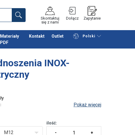
Skontaktuj
Dołącz
Zapytanie
się z nami
Materiały
Kontakt
Outlet
Polski
PDF
Przeglądaj katalog
Podsumowanie
dnoszenia INOX-
ryczny
ły
Pokaż więcej
j
ilość:
M12