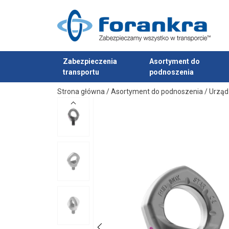
Zabezpieczenia
Asortyment do
transportu
podnoszenia
Dodano do zapytania
Strona główna
/
Asortyment do podnoszenia
/
Urząd
Materiał:
Zakres temperatur:
Współczynnik bezpieczeństwa: