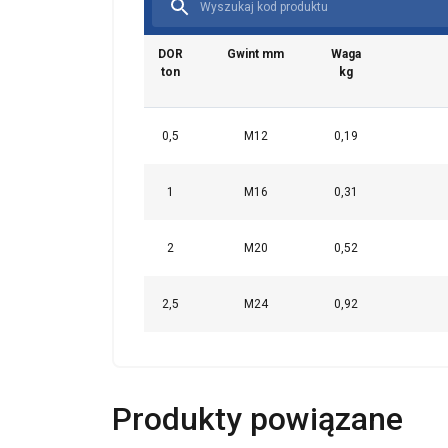
DOR
Gwint mm
Waga
Ta strona u
ton
kg
Używamy plików co
również informac
0,5
M12
0,19
analitycznym, któ
wyniku korzystani
1
M16
0,31
Niezbędne
2
M20
0,52
2,5
M24
0,92
POKAŻ SZCZ
Produkty powiązane