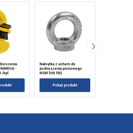
dnoszenia
Nakrętka z uchem do
Śruba z uchem 
ONMKIIA -
podnoszenia pionowego
podnoszenia NS
./kpl
NSM DIN 582
Pokaż p
produkt
Pokaż produkt