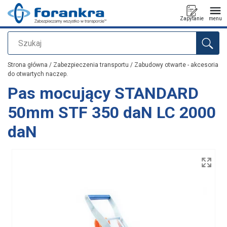
Zapytanie
menu
Szukaj
Dodano do zapytania
Strona główna
/
Zabezpieczenia transportu
/
Zabudowy otwarte - akcesoria
do otwartych naczep.
Pas mocujący STANDARD
50mm STF 350 daN LC 2000
daN