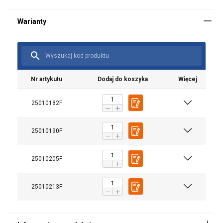
Nr artykułu
Dodaj do koszyka
Więcej
25010182F
25010190F
25010205F
Materiał:
25010213F
Znakowanie:
standard: