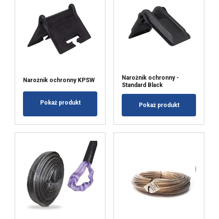
Targetowanie
Funkcjonalność
Niesklasyfikowane
Narożnik ochronny -
Narożnik ochronny KPSW
Standard Black
AKCEPTUJ WSZYSTKIE
Pokaż produkt
Pokaż produkt
ODRZUĆ WSZYSTKIE
POKAŻ SZCZEGÓŁY