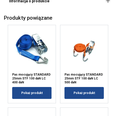
Dodatkowa informacja:
Uwaga:
Ta strona używa plików
Produkty powiązane
cookie
POLISH
Używamy plików cookie w celu
ENGLISH TRANSLATION
personalizacji treści, reklam i analizy
naszego ruchu. Udostępniamy również
informacje o tym, jak korzystasz z naszej
witryny, naszym partnerom reklamowym
i analitycznym, którzy mogą łączyć je z
innymi informacjami, które im
Pas mocujący STANDARD
Pas mocujący STANDARD
przekazałeś lub które zebrali w wyniku
25mm STF 100 daN LC
25mm STF 100 daN LC
korzystania przez Ciebie z ich usług.
400 daN
500 daN
Polityka prywatności
Pokaż produkt
Pokaż produkt
Niezbędne
Wydajność