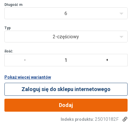
zapewnić długą trwałość i wysokie bezpieczeństwo. Uchwyt jest
Długość
m
zaprojek
6
Typ
2-częściowy
ilość:
Pokaż więcej wariantów
Zaloguj się do sklepu internetowego
Dodaj
25010182F
Indeks produktu: