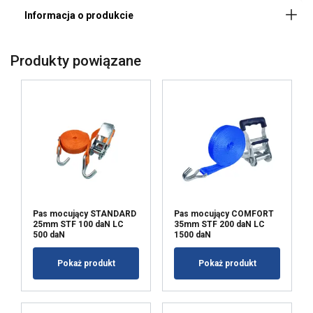
Ta strona używa plików
Produkty powiązane
cookie
POLISH
Materiał:
Używamy plików cookie w celu
ENGLISH TRANSLATION
Znakowanie:
personalizacji treści, reklam i analizy
naszego ruchu. Udostępniamy również
standard:
informacje o tym, jak korzystasz z naszej
Dodatkowa informacja:
witryny, naszym partnerom reklamowym
i analitycznym, którzy mogą łączyć je z
innymi informacjami, które im
Uwaga:
przekazałeś lub które zebrali w wyniku
Pas mocujący STANDARD
Pas mocujący COMFORT
25mm STF 100 daN LC
35mm STF 200 daN LC
korzystania przez Ciebie z ich usług.
500 daN
1500 daN
Polityka prywatności
Pokaż produkt
Pokaż produkt
Niezbędne
Wydajność