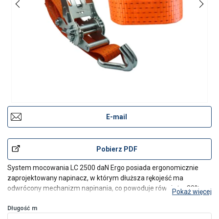
E-mail
Pobierz PDF
System mocowania LC 2500 daN Ergo posiada ergonomicznie
zaprojektowany napinacz, w którym dłuższa rękojeść ma
odwrócony mechanizm napinania, co powoduje również o 30%
Pokaż więcej
większą siłę napinania w porównaniu z konwencjonalnymi
mocowaniami. Dzięki zastosowaniu systemu Ergo można
Długość
m