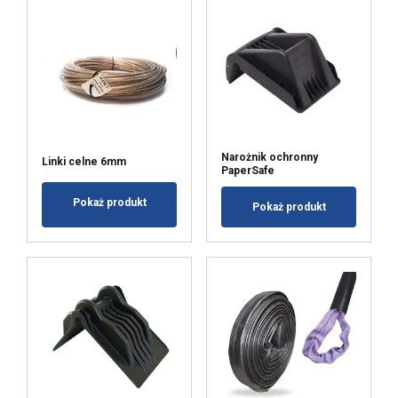
Targetowanie
Funkcjonalność
Niesklasyfikowane
Narożnik ochronny
Linki celne 6mm
PaperSafe
AKCEPTUJ WSZYSTKIE
Pokaż produkt
Pokaż produkt
ODRZUĆ WSZYSTKIE
POKAŻ SZCZEGÓŁY